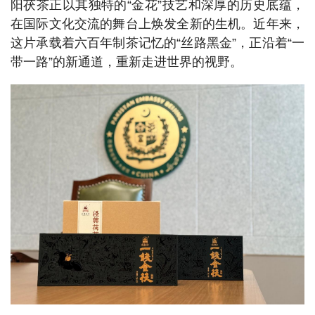
阳茯茶正以其独特的“金花”技艺和深厚的历史底蕴，
在国际文化交流的舞台上焕发全新的生机。近年来，
这片承载着六百年制茶记忆的“丝路黑金”，正沿着“一
带一路”的新通道，重新走进世界的视野。