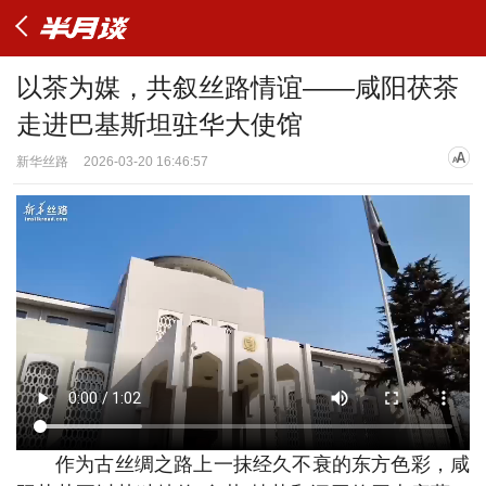
以茶为媒，共叙丝路情谊——咸阳茯茶
走进巴基斯坦驻华大使馆
新华丝路
2026-03-20 16:46:57
作为古丝绸之路上一抹经久不衰的东方色彩，咸