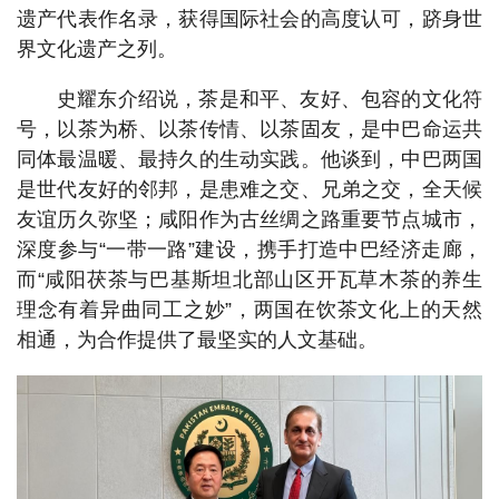
遗产代表作名录，获得国际社会的高度认可，跻身世
界文化遗产之列。
史耀东介绍说，茶是和平、友好、包容的文化符
号，以茶为桥、以茶传情、以茶固友，是中巴命运共
同体最温暖、最持久的生动实践。他谈到，中巴两国
是世代友好的邻邦，是患难之交、兄弟之交，全天候
友谊历久弥坚；咸阳作为古丝绸之路重要节点城市，
深度参与“一带一路”建设，携手打造中巴经济走廊，
而“咸阳茯茶与巴基斯坦北部山区开瓦草木茶的养生
理念有着异曲同工之妙”，两国在饮茶文化上的天然
相通，为合作提供了最坚实的人文基础。