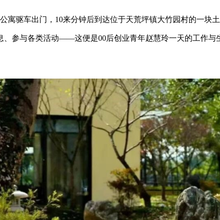
公寓驱车出门，10来分钟后到达位于天荒坪镇大竹园村的一块
息、参与各类活动——这便是00后创业青年赵慧玲一天的工作与