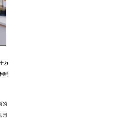
十万
利铺
镇的
乐园