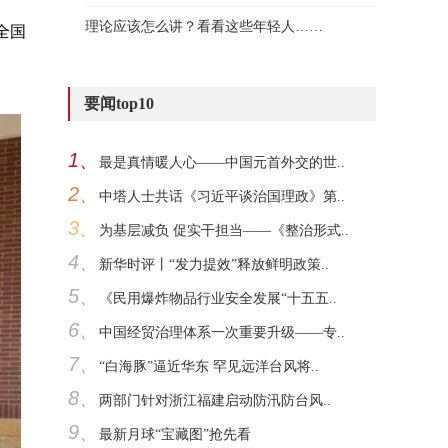
理论应该怎么讲？看看这些年轻人……
全国
要闻top10
1、
最是真情暖人心——中国元首外交的世..
2、
中塔人士共话《习近平谈治国理政》第..
3、
为基层减负 促实干担当——《整治形式..
4、
新华时评丨“发力提效”释放鲜明政策..
5、
《民用爆炸物品行业安全发展“十五五..
6、
中国经贸治理体系一次重要升级——专..
7、
“白海豚”逼近华东 罕见远洋台风将..
8、
两部门针对浙江福建启动防汛防台风..
9、
最新月球“宝藏图”抢先看