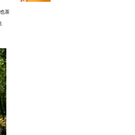
土也茶
生