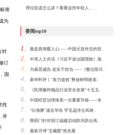
理论应该怎么讲？看看这些年轻人……
料标准
成为
要闻top10
1、
最是真情暖人心——中国元首外交的世..
方对
2、
中塔人士共话《习近平谈治国理政》第..
修订
3、
为基层减负 促实干担当——《整治形式..
，国
4、
新华时评丨“发力提效”释放鲜明政策..
5、
《民用爆炸物品行业安全发展“十五五..
6、
中国经贸治理体系一次重要升级——专..
共性
7、
“白海豚”逼近华东 罕见远洋台风将..
，并
8、
两部门针对浙江福建启动防汛防台风..
开
9、
最新月球“宝藏图”抢先看