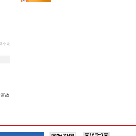
马小龙
财富故