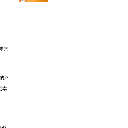
未来
们的路
更幸