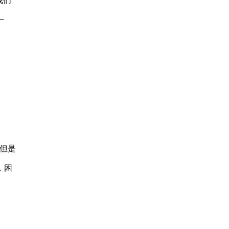
我们
一
但是
，困