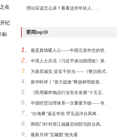
之在
理论应该怎么讲？看看这些年轻人……
召开纪
要闻top10
怀和
1、
最是真情暖人心——中国元首外交的世..
2、
中塔人士共话《习近平谈治国理政》第..
3、
为基层减负 促实干担当——《整治形式..
4、
新华时评丨“发力提效”释放鲜明政策..
5、
《民用爆炸物品行业安全发展“十五五..
6、
中国经贸治理体系一次重要升级——专..
7、
“白海豚”逼近华东 罕见远洋台风将..
8、
两部门针对浙江福建启动防汛防台风..
9、
最新月球“宝藏图”抢先看