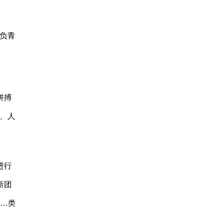
负青
拼搏
、人
进行
新团
……类