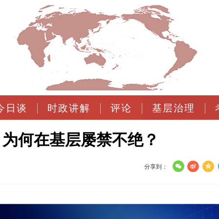
今日谈
时政讲解
评论
基层治理
，为何在基层屡禁不绝？
分享到：