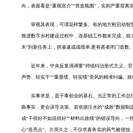
向，表面看是“重视宣介”“营造氛围”，实则严重背
审视其表现，可谓花样繁多。有的地方刚启动智慧
推进数字乡村建设过程中，连基础工作都未完成，就大
木”到新任务上，拼凑速成成绩单;更有甚者闭门造数
近年来，中央反复强调要“持续纠治形式主义、官
声势、轻实干”“重显绩、轻实绩”歪风的精准纠偏。
实事求是，是干事创业的基石。当正常的工作总
曲事实，更会误导决策。若依据注水的“成效”数据制
成“干得好不如说得好”“材料出政绩”的错误导向，一
心“造亮点”。久而久之，不仅求真务实的风气被侵蚀