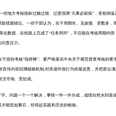
，一些地方考核指标过频过细、过度强调“凡事必留痕”，变相倒逼
部政绩观错位。一些干部认为，实干周期长、见效慢、变数多，而
组美化数据，在纸面上完成了“任务闭环”，不仅能在考核周期内营
的问责压力。
在于扭转考核“指挥棒”。要严格落实中央关于规范督查考核的要
成效宣传内容回溯核验机制;对弄虚作假行为依规追责，并把群众满
者没市场、受惩戒。
实”字。问题一个一个解决，事情一件一件办成，成绩自然水到渠
基才能坚如磐石，经得起实践和历史的检验。