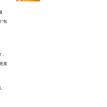
基
“包
求：
意度
成。