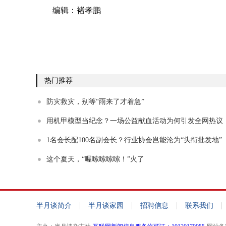
编辑：褚孝鹏
热门推荐
防灾救灾，别等“雨来了才着急”
用机甲模型当纪念？一场公益献血活动为何引发全网热议
1名会长配100名副会长？行业协会岂能沦为“头衔批发地”
这个夏天，“喔嗦嗦嗦嗦！”火了
|
|
|
|
半月谈简介
半月谈家园
招聘信息
联系我们