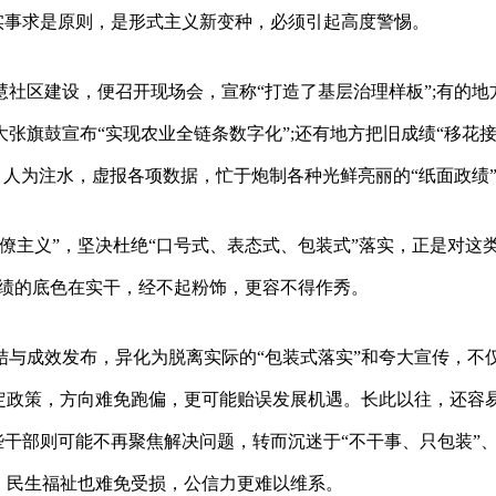
离实事求是原则，是形式主义新变种，必须引起高度警惕。
社区建设，便召开现场会，宣称“打造了基层治理样板”;有的地
张旗鼓宣布“实现农业全链条数字化”;还有地方把旧成绩“移花
、人为注水，虚报各项数据，忙于炮制各种光鲜亮丽的“纸面政绩
僚主义”，坚决杜绝“口号式、表态式、包装式”落实，正是对这类
政绩的底色在实干，经不起粉饰，更容不得作秀。
结与成效发布，异化为脱离实际的“包装式落实”和夸大宣传，不
定政策，方向难免跑偏，更可能贻误发展机遇。长此以往，还容
些干部则可能不再聚焦解决问题，转而沉迷于“不干事、只包装”
，民生福祉也难免受损，公信力更难以维系。