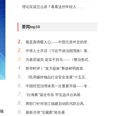
理论应该怎么讲？看看这些年轻人……
要闻top10
1、
最是真情暖人心——中国元首外交的世..
2、
中塔人士共话《习近平谈治国理政》第..
3、
为基层减负 促实干担当——《整治形式..
4、
新华时评丨“发力提效”释放鲜明政策..
5、
《民用爆炸物品行业安全发展“十五五..
6、
中国经贸治理体系一次重要升级——专..
7、
“白海豚”逼近华东 罕见远洋台风将..
8、
两部门针对浙江福建启动防汛防台风..
9、
倾
最新月球“宝藏图”抢先看