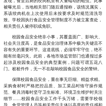
发现，食堂后厨的绞肉机里有大量蠕动的蛆虫。此事
被曝光后，当地相关部门随后通报称，该情况属实，
系该绞肉机在上次使用后未按要求及时规范清洗导
致。学校因执行食品安全管理制度不力被立案查处，
相关责任人被停职或免职。
校园食品安全绝非小事，其覆盖面广、影响大、
社会关注度高，是食品安全治理体系中极为关键且不
容有失的重要环节。这道底线，必须牢牢守住，绝不
能有丝毫闪失。此前，各地市场监管部门也通报过多
起涉及校园食品安全的典型案例，问题可谓五花八
门。桩桩件件，无一不在敲响校园食品安全的警钟。
保障校园食品安全，重在事无巨细、精益求精。
采购食材时严格把控品质、加工菜品时恪守操作规
范、餐具消毒时坚守卫生标准、环境卫生维护时关注
细节……校园食品安全工作千头万绪，需要学校领
导、食堂管理人员等相关责任主体以高度的责任感和