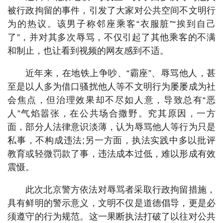
被行政拘留的事件，引发了大家对公共空间不文明行
为的热议。该男子称邻座乘客“衣服脏”“挨到自己
了”，并对其多次辱骂，不仅引起了其他乘客的不满
和制止，也让看到视频的网友感到不适。
近年来，在地铁上争吵、“霸座”、辱骂他人，甚
至是以人多为借口骚扰他人等不文明行为屡屡成为社
会焦点，但治理效果却不尽如人意，导致总有“恶
人”气焰嚣张，在公共场合撒野。究其原因，一方
面，部分人法律意识淡薄，认为辱骂他人等行为只是
私事，不构成违法;另一方面，执法实践中多以批评
教育或轻微罚款了事，违法成本过低，难以形成有效
震慑。
此次北京警方依法对辱骂者采取行政拘留措施，
具有鲜明的警示意义，文明不仅是道德倡导，更是必
须遵守的行为规范。这一果断执法打破了以往对公共