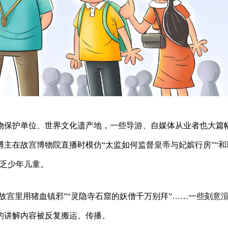
物保护单位、世界文化遗产地，一些导游、自媒体从业者也大篇
主在故宫博物院直播时模仿“太监如何监督皇帝与妃嫔行房”“和
不乏少年儿童。
“故宫里用猪血镇邪”“灵隐寺石窟的妖僧千万别拜”……一些刻意
的讲解内容被反复搬运、传播。