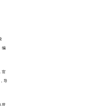
较
、编
，官
，导
入世