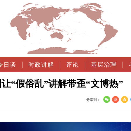
今日谈
时政讲解
评论
基层治理
让“假俗乱”讲解带歪“文博热”
分享到：