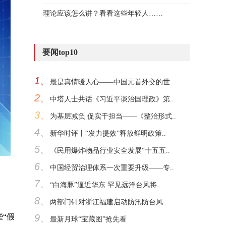
理论应该怎么讲？看看这些年轻人……
要闻top10
1、
最是真情暖人心——中国元首外交的世..
2、
中塔人士共话《习近平谈治国理政》第..
3、
为基层减负 促实干担当——《整治形式..
4、
新华时评丨“发力提效”释放鲜明政策..
5、
《民用爆炸物品行业安全发展“十五五..
6、
中国经贸治理体系一次重要升级——专..
7、
“白海豚”逼近华东 罕见远洋台风将..
8、
两部门针对浙江福建启动防汛防台风..
9、
“假
最新月球“宝藏图”抢先看