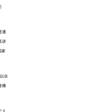
门
普通
其讲
国家
可以在
传播
个人