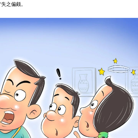
”失之偏颇。