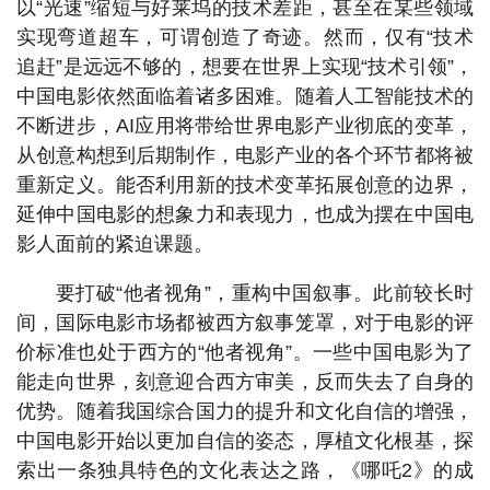
以“光速”缩短与好莱坞的技术差距，甚至在某些领域
实现弯道超车，可谓创造了奇迹。然而，仅有“技术
追赶”是远远不够的，想要在世界上实现“技术引领”，
中国电影依然面临着诸多困难。随着人工智能技术的
不断进步，AI应用将带给世界电影产业彻底的变革，
从创意构想到后期制作，电影产业的各个环节都将被
重新定义。能否利用新的技术变革拓展创意的边界，
延伸中国电影的想象力和表现力，也成为摆在中国电
影人面前的紧迫课题。
要打破“他者视角”，重构中国叙事。此前较长时
间，国际电影市场都被西方叙事笼罩，对于电影的评
价标准也处于西方的“他者视角”。一些中国电影为了
能走向世界，刻意迎合西方审美，反而失去了自身的
优势。随着我国综合国力的提升和文化自信的增强，
中国电影开始以更加自信的姿态，厚植文化根基，探
索出一条独具特色的文化表达之路，《哪吒2》的成