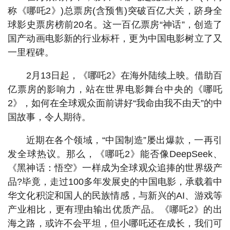
称《哪吒2》)总票房(含预售)突破百亿大关，跻身全
球影史票房榜前20名。这一百亿票房“神话”，创造了
国产动画电影新的行业标杆，更为中国电影树立了又
一里程碑。
2月13日起，《哪吒2》在海外陆续上映。借助百
亿票房的影响力，站在世界电影舞台中央的《哪吒
2》，如何在全球观众面前讲好“我命由我不由天”的中
国故事，令人期待。
近期在各个领域，“中国制造”屡出爆款，一再引
发全球热议。那么，《哪吒2》能否像DeepSeek、
《黑神话：悟空》一样成为全球观众追捧的世界级产
品?毕竟，走过100多年发展史的中国电影，承载着中
华文化积淀和国人的民族情感，与新兴的AI、游戏等
产业相比，更有理由输出优质产品。《哪吒2》的出
海之路，或许不会平坦，但小哪吒还在成长，我们可