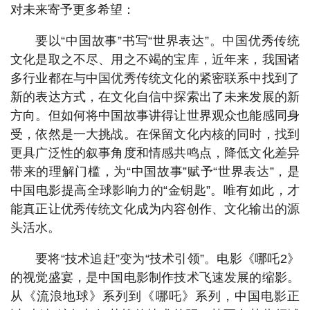
对未来寄予更多希望：
要以“中国故事”书写“世界表达”。中国优秀传统
文化是取之不尽、用之不竭的宝库，近年来，我国诸
多行业都在与中国优秀传统文化的紧密联系中找到了
新的表达方式，在文化自信中探索出了未来发展的新
方向。但如何将中国故事讲得让世界观众也能感同身
受，依然是一大挑战。在保留文化内核的同时，找到
更具广泛性的叙事角度和情感共鸣点，降低文化差异
带来的理解门槛，为“中国故事”赋予“世界表达”，是
中国电影提高全球影响力的“金钥匙”。唯有如此，才
能真正让优秀传统文化成为内容创作、文化输出的源
头活水。
要将“技术追赶”变为“技术引领”。电影《哪吒2》
的视觉盛宴，是中国电影制作技术飞速发展的缩影。
从《流浪地球》系列到《哪吒》系列，中国电影正