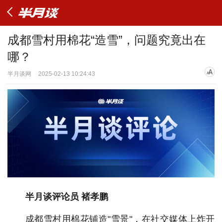
成都雪村用棉花“造雪”，问题究竟出在
哪？
半月谈网
2025-02-13 10:24:43
半月谈评论员 褚孝鹏
成都雪村用棉花铺造"雪景"，在社交媒体上炸开