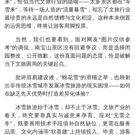
来"，恰似当代文旅行业的隐喻——太多景区都在"等
雪来"，等待一场人造的“流量暴雪”，却忘了文旅行业
最珍贵的永远是自然馈赠与文化积淀。这种本末倒置
的运营思维，终将让游客用脚投票。
当然，我们也要看到，面对网友"图片仅供参
考"的调侃，南宝山景区没有回避争议，而是选择闭
园整改、公开致歉，这份直面问题的态度，恰是破解
当下文旅困局的关键起点。
批评容易建设难，"棉花雪"的滑稽之举，也映射
出非传统冰雪城市发展冰雪旅游的现实困境——如何
在缺乏先天优势时打造差异化体验?
冰雪旅游始于冰雪，却不止于冰雪。文旅产业的
春天，终究要靠真实与诚意来孕育。应对"无雪之
冬"，既要善用技术手段填补自然缺位，更需在服务
品质、文化内涵等"软基建"上持续投入。毕竟，游客