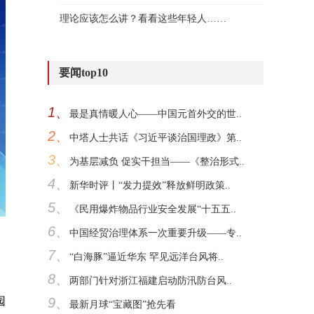
理论应该怎么讲？看看这些年轻人……
要闻top10
1、
最是真情暖人心——中国元首外交的世..
2、
中塔人士共话《习近平谈治国理政》第..
3、
为基层减负 促实干担当——《整治形式..
4、
新华时评丨“发力提效”释放鲜明政策..
5、
《民用爆炸物品行业安全发展“十五五..
6、
中国经贸治理体系一次重要升级——专..
7、
“白海豚”逼近华东 罕见远洋台风将..
8、
两部门针对浙江福建启动防汛防台风..
9、
园
最新月球“宝藏图”抢先看