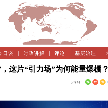
今日谈
时政讲解
评论
基层治理
”，这片“引力场”为何能量爆棚
分享到：