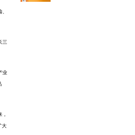
输、
长三
产业
品
来，
扩大