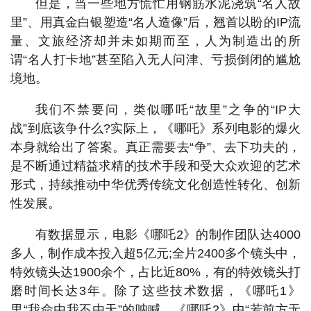
但是，当一些地方慌忙用钢筋水泥浇筑“名人故
里”、用真金白银塑造“名人造像”后，翘首以盼的IP流
量、文旅经济却并未如期而至，人为制造出的所
谓“名人打卡地”甚至陷入无人问津、亏损倒闭的尴尬
境地。
我们不禁要问，类似哪吒“故里”之争的“IP大
战”到底该争什么?实际上，《哪吒》系列电影的爆火
本身就给出了答案。真正需要去“争”、去下功夫的，
是不断通过精益求精的技术手段和受大众欢迎的艺术
形式，持续推动中华优秀传统文化创造性转化、创新
性发展。
有数据显示，电影《哪吒2》的制作团队达4000
多人，制作成本投入超5亿元;全片2400多个镜头中，
特效镜头达1900余个，占比近80%，有的特效镜头打
磨时间长达3年。除了这些技术数据，《哪吒1》
里“我命由我不由天”的呐喊，《哪吒2》中“若前方无