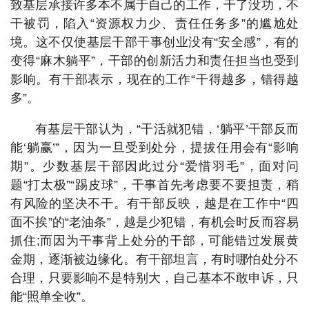
致基层承接许多本不属于自己的工作，干了没功，不
干被罚，陷入“资源权力少、责任任务多”的尴尬处
境。这不仅使基层干部干事创业没有“安全感”，有的
变得“麻木躺平”，干部的创新活力和责任担当也受到
影响。有干部表示，现在的工作“干得越多，错得越
多”。
有基层干部认为，“干活就犯错，‘躺平’干部反而
能‘躺赢’”，因为一旦受到处分，提拔任用会有“影响
期”。少数基层干部因此过分“爱惜羽毛”，面对问
题“打太极”“踢皮球”，干事首先考虑要不要担责，稍
有风险的坚决不干。有干部反映，越是在工作中“四
面不挨”的“老油条”，越是少犯错，有机会时反而容易
抓住;而因为干事背上处分的干部，可能错过发展黄
金期，逐渐被边缘化。有干部坦言，有时哪怕处分不
合理，只要影响不是特别大，自己基本不敢申诉，只
能“照单全收”。