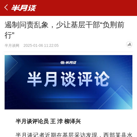
遏制问责乱象，少让基层干部“负荆前
行”
半月谈网
2025-01-06 11:22:05
半月谈评论员 王 浡 柳泽兴
半月谈记者近期在基层采访发现，西部某县水