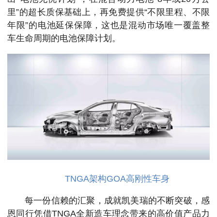
里”的超长质保基础上，再免费提供“不限里程、不限
年限”的电池延保保障，这也是混动市场唯一覆盖整
车生命周期的电池保障计划。
TNGA架构GOA高刚性车身
每一份信赖的汇聚，成就凯美瑞的不断突破，感
恩同行凭借TNGA全新造车理念带来的高价值产品力