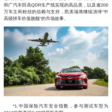
和广汽丰田高QDR生产线实现的高品质，以及逾200
万车主和粉丝的信赖与支持，凯美瑞将继续演绎“中
高级轿车价值旗舰”的市场故事。
*1.中国保险汽车安全指数，参与测试车型为