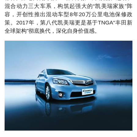
混合动力三大车系，构筑起强大的“凯美瑞家族”阵
容，开创性推出混动车型8年20万公里电池保修政
策。2017年，第八代凯美瑞更是基于TNGA“丰田新
全球架构”彻底换代，深化自身价值感。