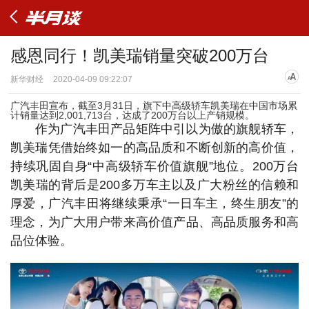
感恩同行！凯美瑞销量突破200万台
新华财经
2020-04-09 09:22:07
广汽丰田宣布，截至3月31日，旗下中高级轿车凯美瑞在中国市场累
计销量达到2,001,713台，达成了200万台以上产销规模。
作为广汽丰田产品矩阵中引以为傲的旗舰轿车，
凯美瑞凭借始终如一的高品质和不断创新的高价值，
持续巩固自身“中高级轿车价值旗舰”地位。200万台
凯美瑞的背后是200多万车主以及广大粉丝的信赖和
厚爱，广汽丰田将继续秉承“一日车主，终生朋友”的
理念，为广大用户带来高价值产品、高品质服务和高
品位体验。