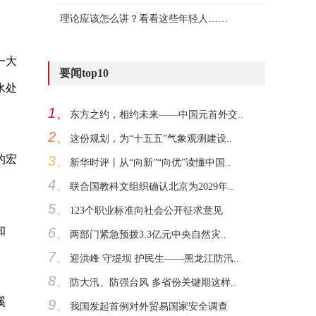
理论应该怎么讲？看看这些年轻人……
一大
要闻top10
水处
1、
东方之约，相约未来——中国元首外交..
2、
这份规划，为“十五五”气象观测建设..
的宏
3、
新华时评丨从“向新”“向优”读懂中国..
4、
联合国教科文组织确认北京为2029年..
5、
123个职业标准向社会公开征求意见
知
6、
两部门紧急预拨3.3亿元中央自然灾..
7、
迎洪峰 守堤坝 护民生——黑龙江防汛..
8、
防大汛、防强台风 多省份关键期这样..
溪
9、
我国发起首例对外贸易国家安全调查