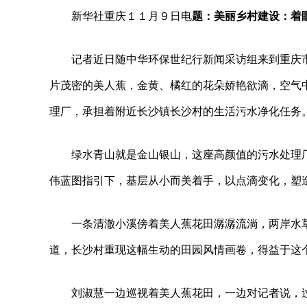
新华社重庆１１月９日电
题：美丽乡村建设：着
记者近日随中华环保世纪行新闻采访组来到重庆
片茂密的美人蕉，金黄、橘红的花朵娇艳欲滴，空气
理厂，承担着附近长沙镇长沙村的生活污水净化任务
绿水青山就是金山银山，这座高颜值的污水处理
伟蓝图指引下，基层从小而美着手，以点滴变化，塑
一条清澈小溪傍着美人蕉花田潺潺流淌，两岸水
道，长沙村重现这幅生动的田园风情画卷，得益于这
刘淑慧一边巡视着美人蕉花田，一边对记者说，