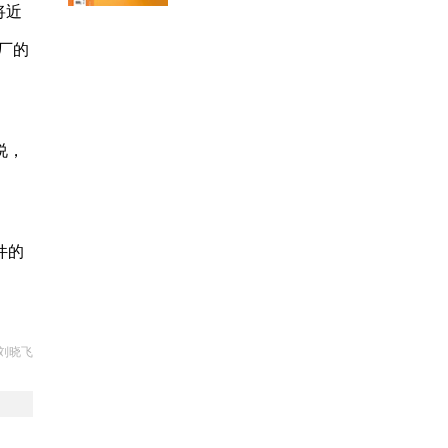
将近
厂的
说，
件的
刘晓飞