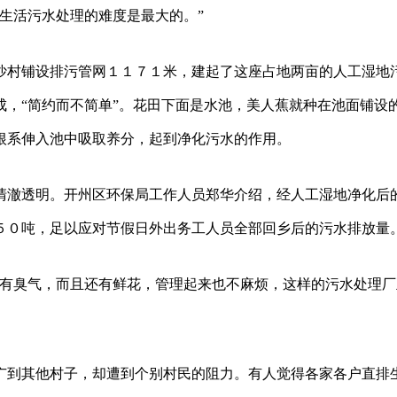
生活污水处理的难度是最大的。”
沙村铺设排污管网１１７１米，建起了这座占地两亩的人工湿地
，“简约而不简单”。花田下面是水池，美人蕉就种在池面铺设
根系伸入池中吸取养分，起到净化污水的作用。
清澈透明。开州区环保局工作人员郑华介绍，经人工湿地净化后
５０吨，足以应对节假日外出务工人员全部回乡后的污水排放量
没有臭气，而且还有鲜花，管理起来也不麻烦，这样的污水处理厂
广到其他村子，却遭到个别村民的阻力。有人觉得各家各户直排