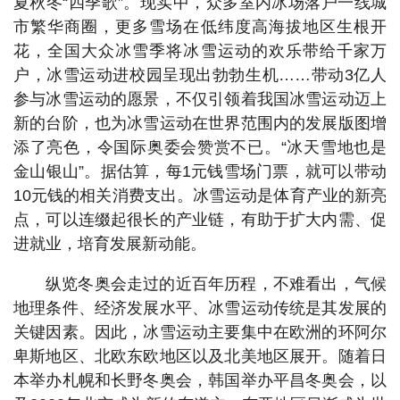
夏秋冬“四季歌”。现实中，众多室内冰场落户一线城
市繁华商圈，更多雪场在低纬度高海拔地区生根开
花，全国大众冰雪季将冰雪运动的欢乐带给千家万
户，冰雪运动进校园呈现出勃勃生机……带动3亿人
参与冰雪运动的愿景，不仅引领着我国冰雪运动迈上
新的台阶，也为冰雪运动在世界范围内的发展版图增
添了亮色，令国际奥委会赞赏不已。“冰天雪地也是
金山银山”。据估算，每1元钱雪场门票，就可以带动
10元钱的相关消费支出。冰雪运动是体育产业的新亮
点，可以连缀起很长的产业链，有助于扩大内需、促
进就业，培育发展新动能。
纵览冬奥会走过的近百年历程，不难看出，气候
地理条件、经济发展水平、冰雪运动传统是其发展的
关键因素。因此，冰雪运动主要集中在欧洲的环阿尔
卑斯地区、北欧东欧地区以及北美地区展开。随着日
本举办札幌和长野冬奥会，韩国举办平昌冬奥会，以