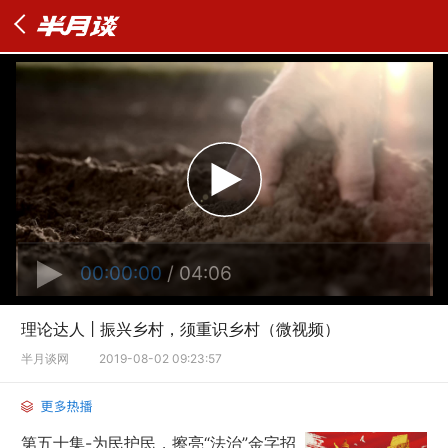
00:00:00
/ 04:06
理论达人 | 振兴乡村，须重识乡村（微视频）
半月谈网
2019-08-02 09:23:57
第五十集-为民护民，擦亮“法治”金字招