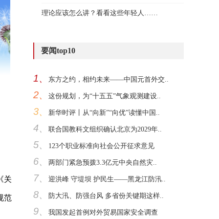
理论应该怎么讲？看看这些年轻人……
要闻top10
1、
东方之约，相约未来——中国元首外交..
2、
这份规划，为“十五五”气象观测建设..
3、
新华时评丨从“向新”“向优”读懂中国..
4、
联合国教科文组织确认北京为2029年..
5、
123个职业标准向社会公开征求意见
6、
两部门紧急预拨3.3亿元中央自然灾..
7、
《关
迎洪峰 守堤坝 护民生——黑龙江防汛..
8、
防大汛、防强台风 多省份关键期这样..
规范
9、
我国发起首例对外贸易国家安全调查