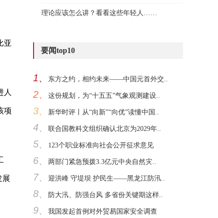
理论应该怎么讲？看看这些年轻人……
比亚
要闻top10
1、
东方之约，相约未来——中国元首外交..
进人
2、
这份规划，为“十五五”气象观测建设..
3、
该项
新华时评丨从“向新”“向优”读懂中国..
4、
联合国教科文组织确认北京为2029年..
5、
123个职业标准向社会公开征求意见
6、
工
两部门紧急预拨3.3亿元中央自然灾..
7、
发展
迎洪峰 守堤坝 护民生——黑龙江防汛..
8、
防大汛、防强台风 多省份关键期这样..
9、
我国发起首例对外贸易国家安全调查