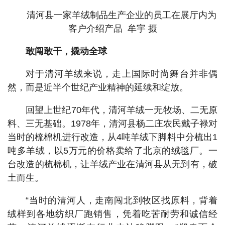
清河县一家羊绒制品生产企业的员工在展厅内为
客户介绍产品 牟宇 摄
敢闯敢干，撬动全球
对于清河羊绒来说，走上国际时尚舞台并非偶
然，而是近半个世纪产业精神的延续和绽放。
回望上世纪70年代，清河羊绒一无牧场、二无原
料、三无基础。1978年，清河县杨二庄农民戴子禄对
当时的梳棉机进行改造，从4吨羊绒下脚料中分梳出1
吨多羊绒，以5万元的价格卖给了北京的绒毯厂。一
台改造的梳棉机，让羊绒产业在清河县从无到有，破
土而生。
“当时的清河人，走南闯北到牧区找原料，背着
绒样到各地纺织厂跑销售，凭着吃苦耐劳和诚信经