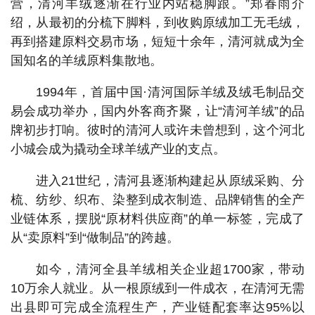
营，清河羊绒逐渐在行业内站稳脚跟。”郑春雨介
绍，从最初的分梳下脚料，到收购原绒加工无毛绒，
再到搭建原料交易市场，短短十余年，清河就成为全
国知名的羊绒原料集散地。
1994年，首届中国·清河国际羊绒及绒毛制品交
易会成功举办，国内外客商齐聚，让“清河羊绒”的品
牌初步打响。彼时的清河人或许未曾想到，这个河北
小城会成为撬动全球羊绒产业的支点。
进入21世纪，清河县逐渐构建起从原绒采购、分
梳、纺纱、织布、染整到成衣制造、品牌销售的全产
业链体系，摆脱“原材料供应商”的单一标签，完成了
从“卖原料”到“做制品”的跨越。
如今，清河全县羊绒相关企业超1700家，带动
10万余人就业。从一根原绒到一件成衣，在清河无需
出县即可完成全流程生产，产业链配套率达95%以