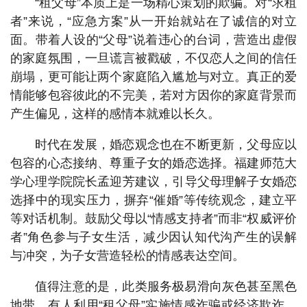
“租父母”本质上是一场精心策划的欺骗。对“求租
者”来说，“应急方案”从一开始就站在了诚信的对立
面。带着人设的“父母”说着违心的台词，营造出虚假
的家庭氛围，一旦谎言被戳破，不仅恋人之间的信任
崩塌，更可能让两个家庭陷入尴尬与对立。真正的爱
情能够包容彼此的不完美，若对方因你的家庭背景而
产生偏见，这样的感情本就难以长久。
时代在发展，婚恋观念也在不断更新，父母应以
包容的心态接纳、尊重子女的婚恋选择。福建师范大
学心理学院院长孟迎芳建议，引导父母理解子女婚恋
选择中的现实压力，摒弃“催婚”等传统观念，建立平
等对话机制。鼓励父母以“情感支持者”而非“权威评价
者”角色参与子女生活，减少因认知代沟产生的误解
与冲突，为子女营造轻松的情感表达空间。
值得注意的是，此类服务极易滑向灰色甚至黑色
地带。有人利用“租父母”实施情感诈骗或经济欺诈，