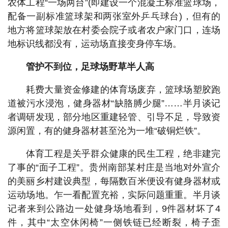
农体工程“一场两台”(即建设一个混凝土标准篮球场，
配备一副标准篮球架和两张室外乒乓球台)，但有的
地方将篮球架放在村委会院子或者农户家门口，连场
地标识线都没有，运动场直接变身停车场。
管护不到位，足球场野草半人高
耗费大量资金修建的体育场废弃，篮球场塑胶跑
道被污水浸泡，健身器材“缺胳膊少腿”……半月谈记
者调研发现，部分地区重建轻管、引导不足，导致资
源闲置，有的健身器材甚至沦为一堆“破铜烂铁”。
体育工程是关乎群众健康的民生工程，绝非建完
了事的“面子工程”。贵州南部某村庄是当地对外宣介
的美丽乡村建设典型，每隔数百米便设有健身器材或
运动场地。乍一看配置充裕，实际问题重重。半月谈
记者来到公路边一处健身场地看到，9件器材坏了4
件，其中“太空休闲椅”一侧铁链已经断裂，椅子歪