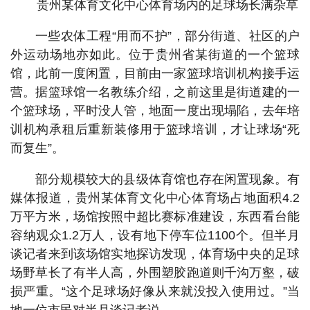
贵州某体育文化中心体育场内的足球场长满杂草
一些农体工程“用而不护”，部分街道、社区的户
外运动场地亦如此。位于贵州省某街道的一个篮球
馆，此前一度闲置，目前由一家篮球培训机构接手运
营。据篮球馆一名教练介绍，之前这里是街道建的一
个篮球场，平时没人管，地面一度出现塌陷，去年培
训机构承租后重新装修用于篮球培训，才让球场“死
而复生”。
部分规模较大的县级体育馆也存在闲置现象。有
媒体报道，贵州某体育文化中心体育场占地面积4.2
万平方米，场馆按照中超比赛标准建设，东西看台能
容纳观众1.2万人，设有地下停车位1100个。但半月
谈记者来到该场馆实地探访发现，体育场中央的足球
场野草长了有半人高，外围塑胶跑道则千沟万壑，破
损严重。“这个足球场好像从来就没投入使用过。”当
地一位市民对半月谈记者说。