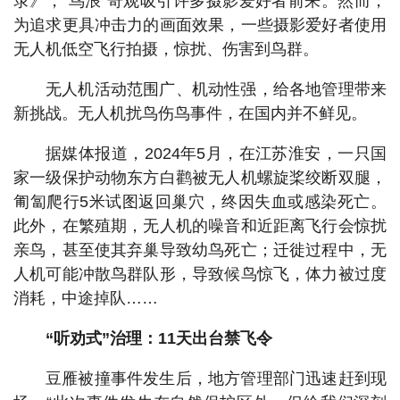
录》，“鸟浪”奇观吸引许多摄影爱好者前来。然而，
为追求更具冲击力的画面效果，一些摄影爱好者使用
无人机低空飞行拍摄，惊扰、伤害到鸟群。
无人机活动范围广、机动性强，给各地管理带来
新挑战。无人机扰鸟伤鸟事件，在国内并不鲜见。
据媒体报道，2024年5月，在江苏淮安，一只国
家一级保护动物东方白鹳被无人机螺旋桨绞断双腿，
匍匐爬行5米试图返回巢穴，终因失血或感染死亡。
此外，在繁殖期，无人机的噪音和近距离飞行会惊扰
亲鸟，甚至使其弃巢导致幼鸟死亡；迁徙过程中，无
人机可能冲散鸟群队形，导致候鸟惊飞，体力被过度
消耗，中途掉队……
“听劝式”治理：11天出台禁飞令
豆雁被撞事件发生后，地方管理部门迅速赶到现