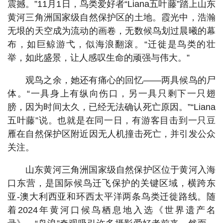
震撼。”11月1日，鸟类爱好者“Liana五叶藤”踏上山东
黄河三角洲国家级自然保护区的土地。霞光中，浩瀚
无垠的天空成为流动的画卷，无数候鸟划过晨曦的幕
布，如巨鲸游弋，似海浪翻滚。“迁徙是鸟类的壮
举，如此盛景，让人感叹生命的顽强与伟大。”
观鸟之余，她还有痛心的回忆——两具候鸟的尸
体。“一具身上有纵向伤口，另一具只剩下一只翅
膀，因为时间太久，已经无法确认死亡原因。”“Liana
五叶藤”说。也就是在同一日，有游客目击到一只豆
雁在自然保护区附近因无人机撞击死亡，并引发公众
关注。
山东黄河三角洲国家级自然保护区位于黄河入海
口东营，是国际候鸟迁飞保护的关键区域，横跨东
亚-澳大利西亚和环西太平洋两条鸟类迁徙路线。随
着2024年黄河口候鸟栖息地入选《世界遗产名