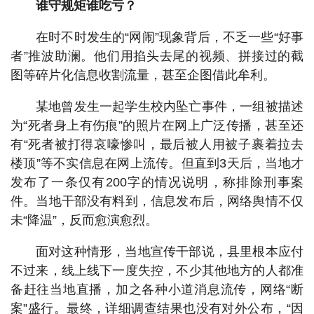
谁守规矩谁吃亏？
在时不时发生的“网闹”现象背后，不乏一些“好事
者”推波助澜。他们用掐头去尾的视频、拼接过的截
图等碎片化信息收割流量，甚至企图借此牟利。
某地曾发生一起学生校内坠亡事件，一组被描述
为“死者身上有伤痕”的照片在网上广泛传播，甚至还
有“死者被打得哀嚎惨叫，最后被人用被子裹着拉去
楼顶”等不实信息在网上流传。但直到3天后，当地才
发布了一条仅有200字的情况说明，称排除刑事案
件。当地干部没有料到，信息发布后，网络舆情不仅
未“降温”，反而愈演愈烈。
面对这种情形，当地宣传干部说，县里根本应付
不过来，线上线下一度失控，不少其他地方的人都准
备赶往当地直播，加之各种小道消息流传，网络“断
案”盛行。最终，详细调查结果也没有对外公布，“因