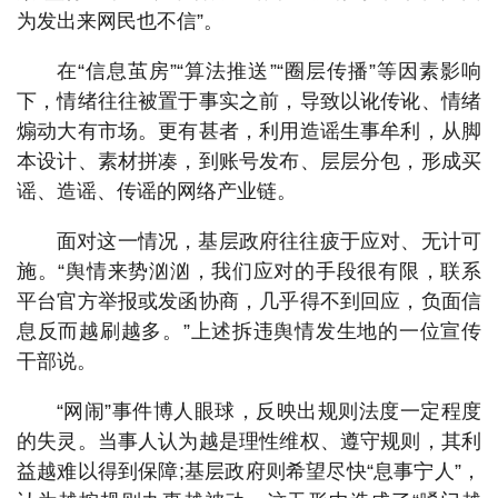
为发出来网民也不信”。
在“信息茧房”“算法推送”“圈层传播”等因素影响
下，情绪往往被置于事实之前，导致以讹传讹、情绪
煽动大有市场。更有甚者，利用造谣生事牟利，从脚
本设计、素材拼凑，到账号发布、层层分包，形成买
谣、造谣、传谣的网络产业链。
面对这一情况，基层政府往往疲于应对、无计可
施。“舆情来势汹汹，我们应对的手段很有限，联系
平台官方举报或发函协商，几乎得不到回应，负面信
息反而越刷越多。”上述拆违舆情发生地的一位宣传
干部说。
“网闹”事件博人眼球，反映出规则法度一定程度
的失灵。当事人认为越是理性维权、遵守规则，其利
益越难以得到保障;基层政府则希望尽快“息事宁人”，