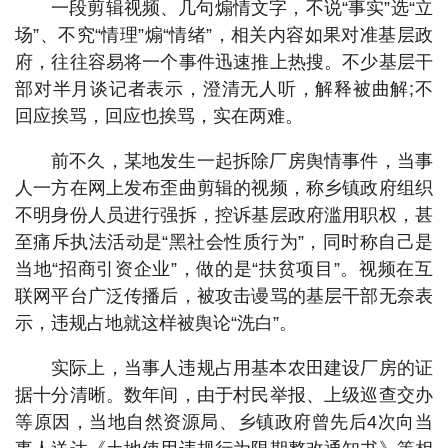
一段剪辑视频、几句煽情文字，不说“事实”选“立
场”、不究“情理”煽“情绪”，相关内容如果对准基层政
府，往往容易将一个事件迅速推上热搜。不少基层干
部对半月谈记者表示，澄清无人听，解释被曲解;不
回应挨骂，回应也挨骂，实在两难。
前不久，某地发生一起拆除厂房舆情事件，当事
人一方在网上发布歪曲剪辑的视频，称乡镇政府组织
不明身份人员进行强拆，控诉基层政府滥用职权，甚
至痛斥执法活动是“黑社会性质行为”，同时称自己是
当地“招商引资企业”，做的是“扶贫项目”。视频在互
联网平台广泛传播后，被攻击谩骂的基层干部无奈表
示，违规占地就这样被舆论“洗白”。
实际上，当事人违规占用基本农田建设厂房的证
据十分清晰。数年间，由于村民举报、上级巡查交办
等原因，当地自然资源局、乡镇政府曾先后4次向当