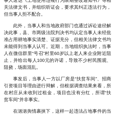
事人送达《土地使用违规行为限期整改通知书》等相
关法律文书，并组织听证会，要求其纠正违法行为，
但当事人拒不配合。
此外，当事人和当地政府部门也通过诉讼途径解
决此事，县、市两级法院判决书均认定当事人未经批
准占用耕地事实清楚、证据充分，但相关法律文书均
未能得到当事人认可。近期，当地组织执法时，当事
人在微信群里“号召”村里60岁以上老人来企业附近阻
止，并给出每人100元的许诺，导致不少村民围观、
阻挠，场面混乱。
事发后，当事人一方以厂房是“扶贫车间”、招商
引资项目等理由进行辩解，但根据调查结果来看，所
在村庄从未收到过租金，项目也没有分红，所谓“扶
贫车间”并非事实。
在汹汹舆情裹挟下，这样一起违法占地事件的当