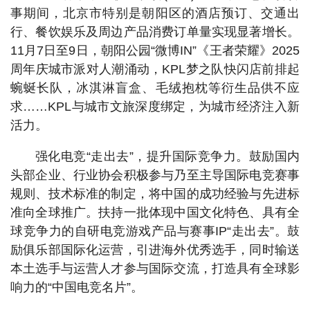
事期间，北京市特别是朝阳区的酒店预订、交通出
行、餐饮娱乐及周边产品消费订单量实现显著增长。
11月7日至9日，朝阳公园“微博IN”《王者荣耀》2025
周年庆城市派对人潮涌动，KPL梦之队快闪店前排起
蜿蜒长队，冰淇淋盲盒、毛绒抱枕等衍生品供不应
求……KPL与城市文旅深度绑定，为城市经济注入新
活力。
强化电竞“走出去”，提升国际竞争力。鼓励国内
头部企业、行业协会积极参与乃至主导国际电竞赛事
规则、技术标准的制定，将中国的成功经验与先进标
准向全球推广。扶持一批体现中国文化特色、具有全
球竞争力的自研电竞游戏产品与赛事IP“走出去”。鼓
励俱乐部国际化运营，引进海外优秀选手，同时输送
本土选手与运营人才参与国际交流，打造具有全球影
响力的“中国电竞名片”。