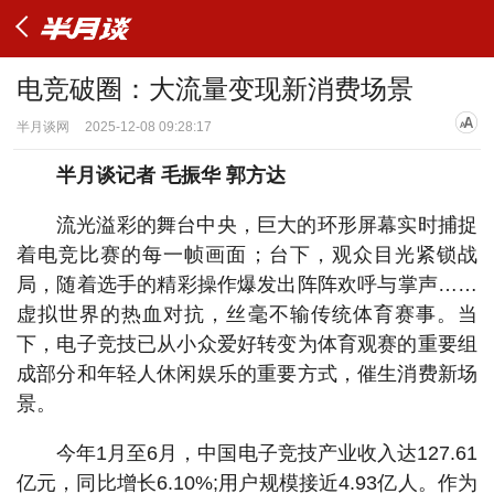
电竞破圈：大流量变现新消费场景
半月谈网
2025-12-08 09:28:17
半月谈记者 毛振华 郭方达
流光溢彩的舞台中央，巨大的环形屏幕实时捕捉
着电竞比赛的每一帧画面；台下，观众目光紧锁战
局，随着选手的精彩操作爆发出阵阵欢呼与掌声……
虚拟世界的热血对抗，丝毫不输传统体育赛事。当
下，电子竞技已从小众爱好转变为体育观赛的重要组
成部分和年轻人休闲娱乐的重要方式，催生消费新场
景。
今年1月至6月，中国电子竞技产业收入达127.61
亿元，同比增长6.10%;用户规模接近4.93亿人。作为