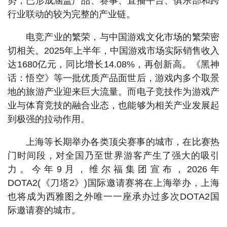
势，已形成涵盖产品、赛事、直播平台、俱乐部和跨
行业联动的较为完整的产业链。
电竞产业的繁荣，与中国游戏文化市场的繁荣密
切相关。2025年上半年，中国游戏市场实际销售收入
达1680亿元，同比增长14.08%，再创新高。《黑神
话：悟空》等一批优质产品面世后，游戏内多个取景
地的旅游产业迎来巨大流量。而电子竞技作为游戏产
业与体育竞技的融合业态，也能够为相关产业发展起
到极强的拉动作用。
上海等长期举办各类顶尖赛事的城市，在比赛热
门时间段，对全国乃至世界游客产生了强大的吸引
力。今年9月，维尔福集团宣布，2026年
DOTA2(《刀塔2》)国际邀请赛将在上海举办，上海
也将成为西雅图之外唯一一座承办过多次DOTA2国
际邀请赛的城市。