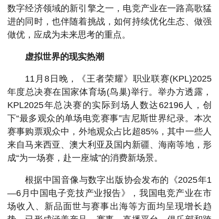
数字经济领域的新引擎之一，电竞产业在一路高歌猛
进的同时，也伴随着挑战，如何持续优化生态、做强
做优，应成为未来思考的重点。
虚拟世界的现实热潮
11月8日晚，《王者荣耀》职业联赛(KPL)2025
年度总决赛在国家体育场(鸟巢)举行。举办方透露，
KPL2025年总决赛的实际到场人数达62196人，创
下“最多观众的单场电竞赛事”吉尼斯世界纪录。本次
赛事购票观众中，外地观众占比超85%，其中一些人
来自马来西亚、澳大利亚及国内新疆、海南等地，形
成“为一场赛，赴一座城”的消费新场景。
根据中国音像与数字出版协会发布的《2025年1
—6月中国电子竞技产业报告》，我国电竞产业在市
场收入、新品面世与赛事出海等方面均呈现增长趋