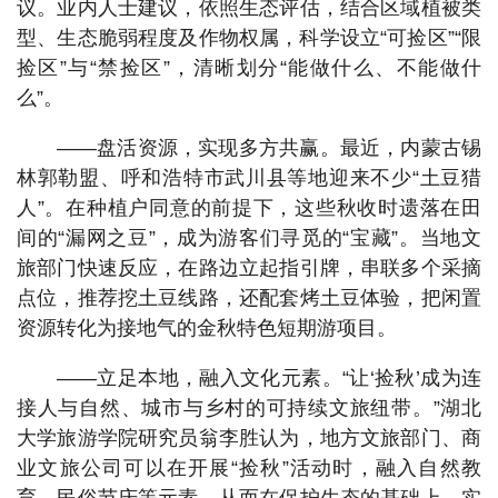
议。业内人士建议，依照生态评估，结合区域植被类
型、生态脆弱程度及作物权属，科学设立“可捡区”“限
捡区”与“禁捡区”，清晰划分“能做什么、不能做什
么”。
——盘活资源，实现多方共赢。最近，内蒙古锡
林郭勒盟、呼和浩特市武川县等地迎来不少“土豆猎
人”。在种植户同意的前提下，这些秋收时遗落在田
间的“漏网之豆”，成为游客们寻觅的“宝藏”。当地文
旅部门快速反应，在路边立起指引牌，串联多个采摘
点位，推荐挖土豆线路，还配套烤土豆体验，把闲置
资源转化为接地气的金秋特色短期游项目。
——立足本地，融入文化元素。“让‘捡秋’成为连
接人与自然、城市与乡村的可持续文旅纽带。”湖北
大学旅游学院研究员翁李胜认为，地方文旅部门、商
业文旅公司可以在开展“捡秋”活动时，融入自然教
育、民俗节庆等元素，从而在保护生态的基础上，实