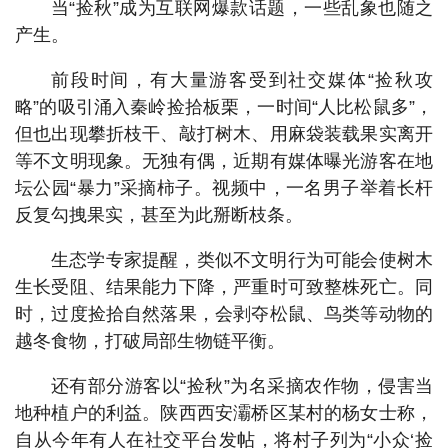
当“捡秋”成为互联网爆款话题，一些乱象也随之
产生。
前段时间，有大量游客受到社交媒体“捡秋攻
略”的吸引涌入秦岭捡拾板栗，一时间“人比松鼠多”，
但也出现攀折枝干、敲打树木、用麻袋装载果实离开
等不文明现象。无独有偶，近期有媒体曝光游客在地
坛公园“暴力”采摘柿子。视频中，一名男子举着长杆
反复勾拽果实，甚至为此掰断枝条。
生态学专家提醒，类似不文明行为可能会使树木
生长受阻、结果能力下降，严重时可致整株死亡。同
时，过度捡拾自然落果，会剥夺松鼠、鸟类等动物的
越冬食物，打破局部生物链平衡。
还有部分游客以“捡秋”为名采摘农作物，侵害当
地种植户的利益。陕西西安灞桥区某村的杨女士称，
自从今年有人在社交平台发帖，将村子列为“小众‘捡