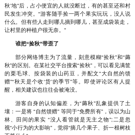
秋’地”后，占小便宜的人就没断过，有的甚至还和村
民发生冲突。“游客随手捡一两个果实玩玩，没人说
什么。但有些人走到哪儿摘到哪儿，甚至成袋装走，
让村里的种植户很无奈。”
谁把“捡秋”带歪了
部分网络博主为了流量，刻意模糊“捡秋”和“薅
秋”的区别。在某社交平台搜索“捡秋”，可以看见满筐
的栗毛球、按袋装的山药豆，并配文“大自然的馈
赠”“秋天是个收‘货’的季节”等。即使评论区有人提
醒，相关建议也往往会被淹没。
游客自身的认知偏差，为“薅秋”乱象提供了土
壤：一是将 “自然馈赠” 等同于“免费所有”，误以为山
林、田间的果实 “没人看管就是无主之物”;二是忽
视“小行为的大影响”，觉得“摘几个果子、折一根树枝