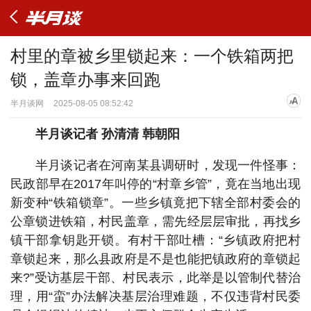
村里的章被乡里锁起来：一个铁箱两把
锁，盖章办事来回跑
半月谈网
2025-08-05 08:52:42
半月谈记者 孙清清 韩朝阳
半月谈记者在河南某县调研时，发现一件怪事：
民政部早在2017年叫停的“村章乡管”，竟在当地出现
新变种“铁箱锁章”。一些乡镇竟把下辖全部村委会的
公章锁进铁箱，村民盖章，需先经层层审批，再找乡
镇干部拿钥匙开锁。有村干部吐槽：“乡镇政府把村
章锁起来，那么县政府是不是也能把镇政府的章锁起
来?”受访基层干部、村民表示，此举是以管制代替治
理，用“蛮”办法解决基层治理难题，不仅违背村民委