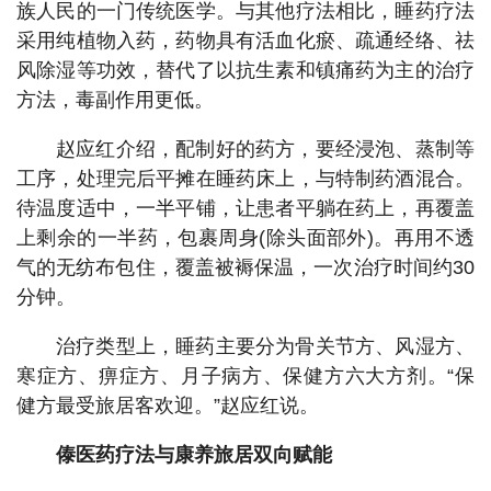
族人民的一门传统医学。与其他疗法相比，睡药疗法
采用纯植物入药，药物具有活血化瘀、疏通经络、祛
风除湿等功效，替代了以抗生素和镇痛药为主的治疗
方法，毒副作用更低。
赵应红介绍，配制好的药方，要经浸泡、蒸制等
工序，处理完后平摊在睡药床上，与特制药酒混合。
待温度适中，一半平铺，让患者平躺在药上，再覆盖
上剩余的一半药，包裹周身(除头面部外)。再用不透
气的无纺布包住，覆盖被褥保温，一次治疗时间约30
分钟。
治疗类型上，睡药主要分为骨关节方、风湿方、
寒症方、痹症方、月子病方、保健方六大方剂。“保
健方最受旅居客欢迎。”赵应红说。
傣医药疗法与康养旅居双向赋能