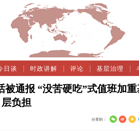
今日谈
时政讲解
评论
基层治理
话被通报 “没苦硬吃”式值班加重
层负担
分享到：