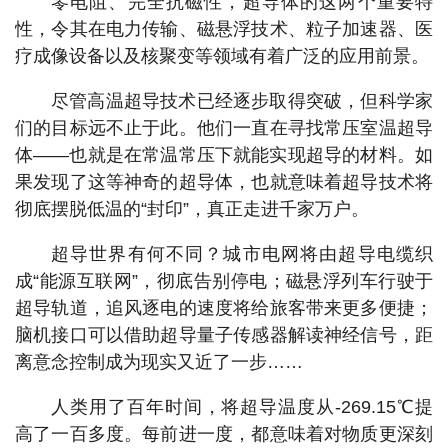
零电阻、完全抗磁性，超导体的这两个重要特
性，令其在电力传输、磁悬浮技术、粒子加速器、医
疗成像设备以及核聚变等领域有着广泛的应用前景。
尽管高温超导技术已经逐步取得突破，但科学家
们的目标远不止于此。他们一直在寻找常压室温超导
体——也就是在常温常压下就能实现超导的材料。如
果发现了这等神奇的超导体，也就意味着超导技术将
彻底摆脱低温的“封印”，真正走进千家万户。
超导世界有何不同？城市电网将由超导电缆织
成“能源互联网”，彻底告别停电；磁悬浮列车行驶于
超导轨道，追风逐电的速度将给旅客带来更多便捷；
脑机接口可以借助超导量子传感器解读神经信号，距
离意念控制成为现实又近了一步……
人类用了百年时间，将超导温度从-269.15℃提
高了一百多度。每前进一度，都意味着对物质更深刻