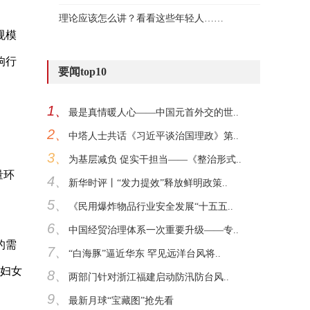
理论应该怎么讲？看看这些年轻人……
规模
响行
要闻top10
1、
最是真情暖人心——中国元首外交的世..
2、
中塔人士共话《习近平谈治国理政》第..
3、
为基层减负 促实干担当——《整治形式..
量环
4、
新华时评丨“发力提效”释放鲜明政策..
5、
《民用爆炸物品行业安全发展“十五五..
6、
中国经贸治理体系一次重要升级——专..
的需
7、
“白海豚”逼近华东 罕见远洋台风将..
村妇女
8、
两部门针对浙江福建启动防汛防台风..
9、
最新月球“宝藏图”抢先看