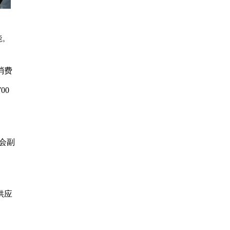
能。
消费
00
会副
供应