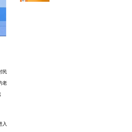
村民
的老
城
进入