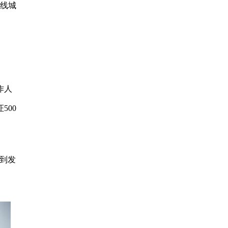
四线城
作人
500
到发