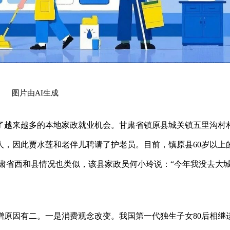
图片由AI生成
了越来越多的本地家政就业机会。甘肃省镇原县城关镇五里沟村
人，因此贾水莲和老伴儿聘请了护老员。目前，镇原县60岁以上
名。甘肃省西和县情况也类似，该县家政员何小玲说：“今年我没去大
增原因有二。一是消费观念改变。我国第一代独生子女80后相继