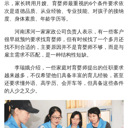
示，家长聘用月嫂、育婴师最重视的6个条件要求依
次是道德品质、从业经验、专业技能、对孩子的接纳
度、身体素质、年龄学历等。
河南漯河一家家政公司负责人表示，有一些客户
很早就预约要求找育婴师，但有时候找了一个多月还
找不到合适的，主要原因并不是育婴师不够，而是与
雇主需求不匹配，是一种结构性短缺。
李瑞娥介绍，一些家庭对育婴师提出的任职要求
越来越多，不仅希望他们具备丰富的育儿经验，甚至
还要求懂外语、高学历、会开车等，但具备这些条件
的人少之又少。