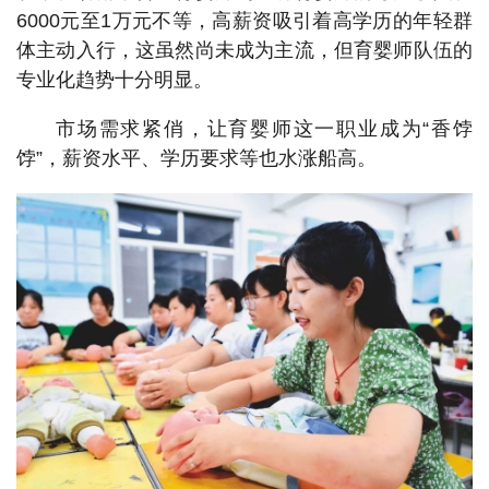
6000元至1万元不等，高薪资吸引着高学历的年轻群
体主动入行，这虽然尚未成为主流，但育婴师队伍的
专业化趋势十分明显。
市场需求紧俏，让育婴师这一职业成为“香饽
饽”，薪资水平、学历要求等也水涨船高。