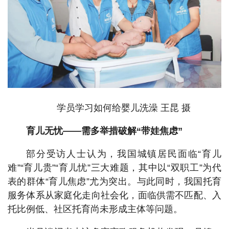
学员学习如何给婴儿洗澡 王昆 摄
育儿无忧——需多举措破解“带娃焦虑”
部分受访人士认为，我国城镇居民面临“育儿
难”“育儿贵”“育儿忧”三大难题，其中以“双职工”为代
表的群体“育儿焦虑”尤为突出。与此同时，我国托育
服务体系从家庭化走向社会化，面临供需不匹配、入
托比例低、社区托育尚未形成主体等问题。