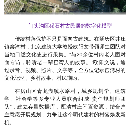
门头沟区碣石村古民居的数字化模型
传统村落保护不只是面向古建筑。在延庆区井庄
镇窑湾村，北京建筑大学教授欧阳文带领师生团队对
当地口述文化史进行采集。“与20余位村内老人面对
面专访，聆听老一辈窑湾人的故事。”欧阳文说，通
过录音、视频、照片、文字等，全方位记录窑湾村的
文化记忆、乡村故事、村民期盼。
在房山区青龙湖镇水峪村，城乡规划学、建筑
学、社会学等多专业人员联合组成“责任规划师团
队”，建立存量数据库，厘清村庄闲置资源，结合户
主意愿开展规划，力争让这个明代建村的村落焕发新
机。