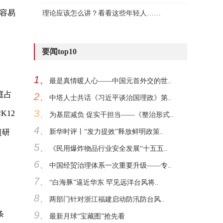
容易
理论应该怎么讲？看看这些年轻人……
要闻top10
1、
最是真情暖人心——中国元首外交的世..
庭占
2、
中塔人士共话《习近平谈治国理政》第..
3、
K12
为基层减负 促实干担当——《整治形式..
4、
超研
新华时评丨“发力提效”释放鲜明政策..
5、
《民用爆炸物品行业安全发展“十五五..
6、
中国经贸治理体系一次重要升级——专..
7、
“白海豚”逼近华东 罕见远洋台风将..
8、
两部门针对浙江福建启动防汛防台风..
条
9、
最新月球“宝藏图”抢先看