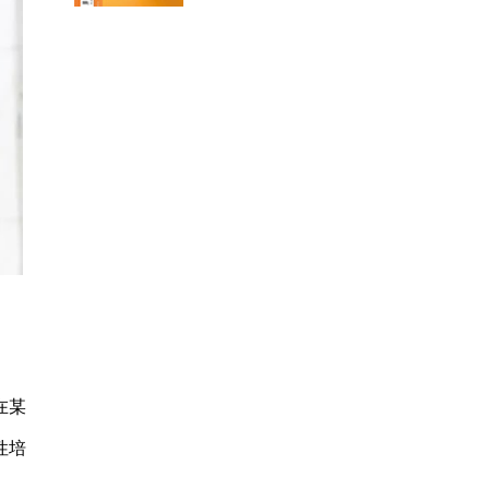
在某
性培