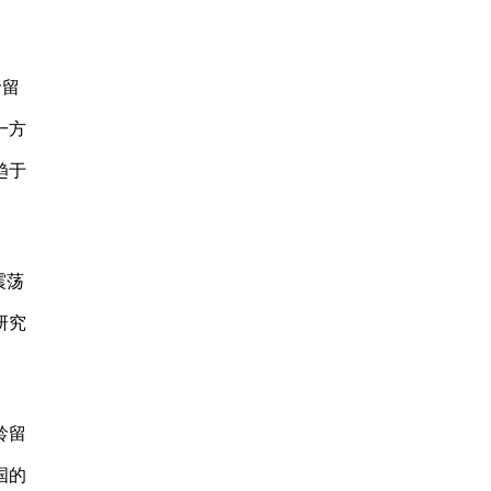
龄留
一方
趋于
震荡
研究
龄留
国的