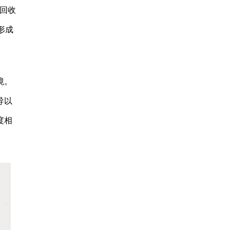
回收
形成
境。
导以
度相