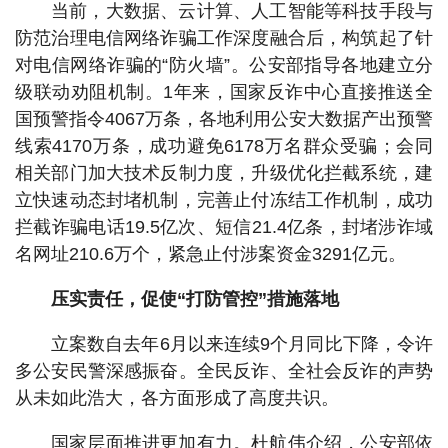
当前，大数据、云计算、人工智能等科技手段与
防范治理电信网络诈骗工作深度融合后，构筑起了针
对电信网络诈骗的“防火墙”。公安部指导各地建立分
级联动劝阻机制。1年来，国家反诈中心直接推送全
国预警指令4067万条，各地利用公安大数据产出预警
线索4170万条，成功避免6178万名群众受骗；会同
相关部门加大技术反制力度，升级优化拦截系统，建
立快速动态封堵机制，完善止付冻结工作机制，成功
拦截诈骗电话19.5亿次、短信21.4亿条，封堵涉诈域
名网址210.6万个，紧急止付涉案资金3291亿元。
压实责任，促使“打防管控”措施落地
立案数自去年6月以来连续9个月同比下降，令许
多公安民警深感振奋。全民反诈、全社会反诈的声势
从未如此浩大，各方面形成了高度共识。
国家层面推进更加有力。杜航伟介绍，公安部依