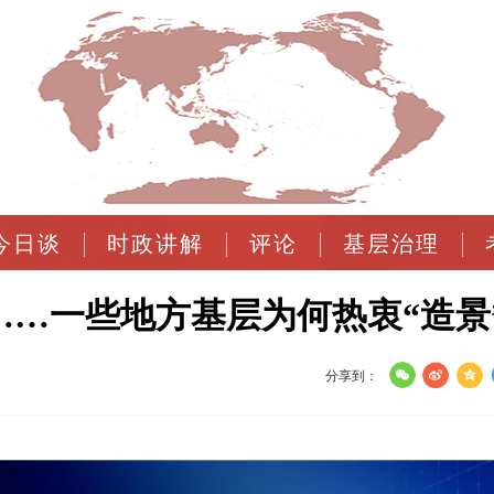
今日谈
时政讲解
评论
基层治理
…一些地方基层为何热衷“造景”
分享到：