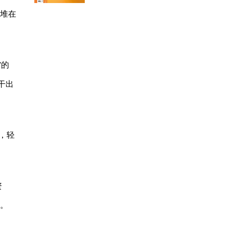
源堆在
”的
干出
，轻
资
”。