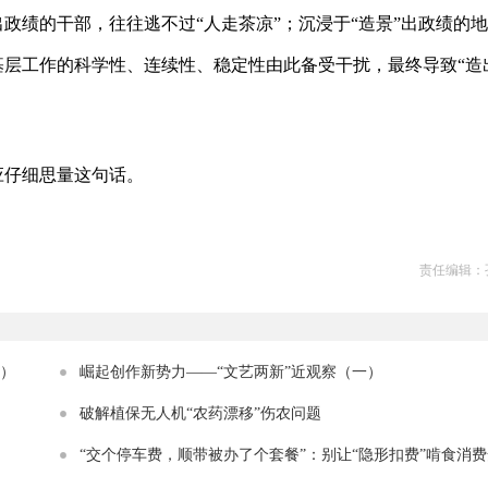
出政绩的干部，往往逃不过“人走茶凉”；沉浸于“造景”出政绩的
。基层工作的科学性、连续性、稳定性由此备受干扰，最终导致“造
应仔细思量这句话。
责任编辑：
二）
崛起创作新势力——“文艺两新”近观察（一）
破解植保无人机“农药漂移”伤农问题
“交个停车费，顺带被办了个套餐”：别让“隐形扣费”啃食消