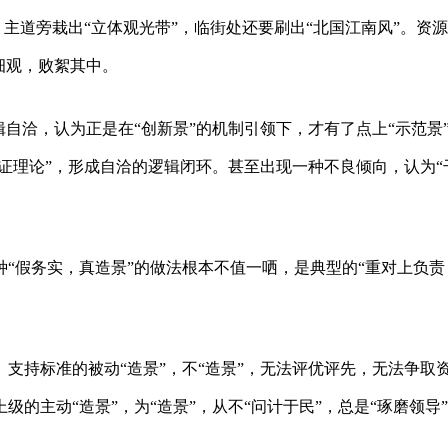
，主道旁栽出“立体观光带”，临街处还要刷出“北国江南风”。资
细观，败絮其中。
辑自洽，认为正是在“创新景”的机制引领下，才有了点上“示范景
反证理论”，形成自洽的逻辑闭环。甚至出现一种不良倾向，认为“
“假务实，真造景”的做法根本不值一哂，是典型的“重对上负责
支持标准的被动“造景”，不“造景”，无法评优评先，无法争取
的主动“造景”，为“造景”，从不“问计于民”，总是“琢磨领导