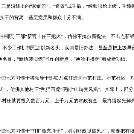
，三是沿线上的“脸面景”。“造景”成功后，“经验报给上级，功绩
抓实干的背离，基层党员和群众十分不满。
。一些领导干部“新官上任三把火”，仿佛不搞点新提法、不出点新
，不少工作机制冠之以新名头，实则是旧办法，甚至是把上级早
名目，“新瓶装旧酒”当作创新点，“换汤不换药”看成新功绩。
。一些地方习惯于将领导干部联系点打造为示范村庄、示范社区，
式”，仿佛其他村庄“照猫画虎”便能“山鸡变凤凰”。实际上，部分
小村庄就要投入数百万元、上千万元的财政资金，最终搭起光鲜
。一些地方习惯于“打肿脸充胖子”，明明财政捉襟见肘，却要把有