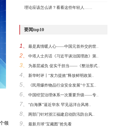
理论应该怎么讲？看看这些年轻人……
要闻top10
1、
最是真情暖人心——中国元首外交的世..
2、
中塔人士共话《习近平谈治国理政》第..
3、
为基层减负 促实干担当——《整治形式..
4、
新华时评丨“发力提效”释放鲜明政策..
5、
《民用爆炸物品行业安全发展“十五五..
6、
中国经贸治理体系一次重要升级——专..
7、
“白海豚”逼近华东 罕见远洋台风将..
8、
两部门针对浙江福建启动防汛防台风..
9、
三个领
最新月球“宝藏图”抢先看