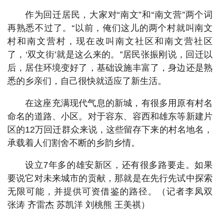
作为回迁居民，大家对“南文”和“南文营”两个词
再熟悉不过了。“以前，俺们这儿的两个村就叫南文
村和南文营村，现在改叫南文社区和南文营社区
了，‘双文街’就是这么来的。”居民张振刚说，回迁以
后，居住环境变好了，基础设施丰富了，身边还是熟
悉的乡亲们，自己很快就适应了新生活。
在这座充满现代气息的新城，有很多用原有村名
命名的道路、小区。对于容东、容西和雄东等新建片
区的12万回迁群众来说，这些留存下来的村名地名，
承载着人们割舍不断的乡韵乡情。
设立7年多的雄安新区，还有很多路要走。如果
要说它对未来城市的贡献，那就是在先行先试中探索
无限可能，并提供可资借鉴的路径。（记者李凤双
张涛 齐雷杰 苏凯洋 刘桃熊 王美祺）