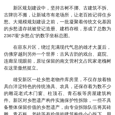
新区规划建设中，坚持古树不挪、古建筑不拆、
古牌坊不搬，让新城市有老场所，让老百姓记得住乡
愁。大规模规划建设之前，一批凝聚着传统文化基因
的乡愁遗存就被登记造册、建档存根，形成了总数为
2367项“乡愁点”的数字坐标总图。
在容东片区，绕过充满现代气息的雄才大厦后，
仿佛穿越到另外一个世界：古风古韵的戏台、庭院、
连廊呈现眼前，原址保留的南文营村文占民家老槐树
在这里傲然挺立。
雄安新区一处乡愁老物件库房里，不仅存放着独
具白洋淀特色的传统渔具、农具，还保存着为数不少
的雕花老式木门窗、柱顶石、青石板等房屋建筑构
件。新区对乡愁遗产构件实施保护性拆除，一些不具
备整体保留价值的乡愁遗产，由专业拆除队伍将其砖
雕、青石板、老砖等有价值的建筑构件小心拆下，用