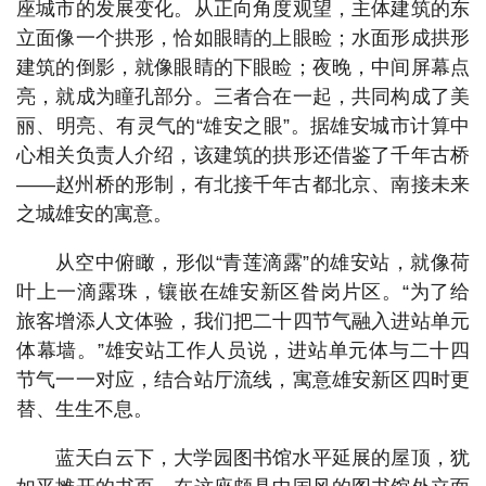
座城市的发展变化。从正向角度观望，主体建筑的东
立面像一个拱形，恰如眼睛的上眼睑；水面形成拱形
建筑的倒影，就像眼睛的下眼睑；夜晚，中间屏幕点
亮，就成为瞳孔部分。三者合在一起，共同构成了美
丽、明亮、有灵气的“雄安之眼”。据雄安城市计算中
心相关负责人介绍，该建筑的拱形还借鉴了千年古桥
——赵州桥的形制，有北接千年古都北京、南接未来
之城雄安的寓意。
从空中俯瞰，形似“青莲滴露”的雄安站，就像荷
叶上一滴露珠，镶嵌在雄安新区昝岗片区。“为了给
旅客增添人文体验，我们把二十四节气融入进站单元
体幕墙。”雄安站工作人员说，进站单元体与二十四
节气一一对应，结合站厅流线，寓意雄安新区四时更
替、生生不息。
蓝天白云下，大学园图书馆水平延展的屋顶，犹