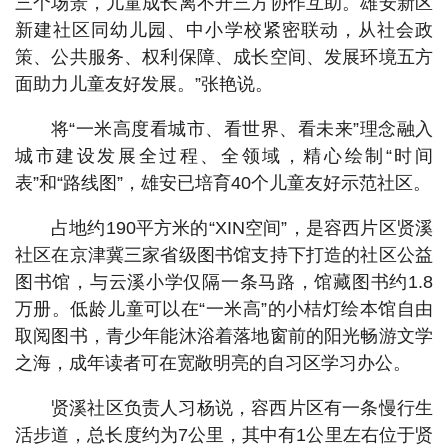
三个场景，儿童成长离不开三方协作互助。雄安新区
新建社区同幼儿园、中小学校紧密联动，从社会政
策、公共服务、权利保障、成长空间、发展环境五方
面助力儿童友好发展。”张艳说。
将“一米高度看城市、看世界、看未来”理念融入
城市建设发展全过程、全领域，精心绘制“时间
表”和“路线图”，雄安已培育40个儿童友好示范社区。
占地约190平方米的“XIN空间”，是容西片区贤溪
社区在京津冀三家省级图书馆支持下打造的社区公益
图书馆，与云溪小学仅隔一条马路，馆藏图书约1.8
万册。低龄儿童可以在“一米高”的小桔灯绘本馆自由
取阅图书，青少年能沐浴着落地窗前的阳光畅游文学
之海，成年读者可在宽敞明亮的自习区学习办公。
贤溪社区负责人习杨说，容西片区有一条慢行生
活步道，总长度约为7公里，其中有1公里左右位于贤