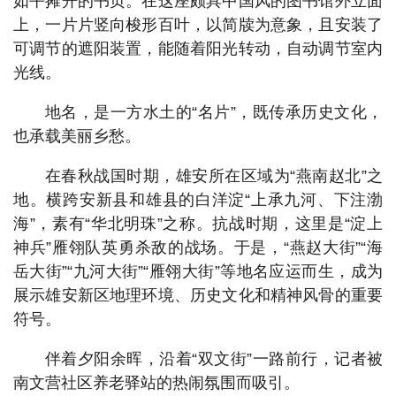
如平摊开的书页。在这座颇具中国风的图书馆外立面
上，一片片竖向梭形百叶，以简牍为意象，且安装了
可调节的遮阳装置，能随着阳光转动，自动调节室内
光线。
地名，是一方水土的“名片”，既传承历史文化，
也承载美丽乡愁。
在春秋战国时期，雄安所在区域为“燕南赵北”之
地。横跨安新县和雄县的白洋淀“上承九河、下注渤
海”，素有“华北明珠”之称。抗战时期，这里是“淀上
神兵”雁翎队英勇杀敌的战场。于是，“燕赵大街”“海
岳大街”“九河大街”“雁翎大街”等地名应运而生，成为
展示雄安新区地理环境、历史文化和精神风骨的重要
符号。
伴着夕阳余晖，沿着“双文街”一路前行，记者被
南文营社区养老驿站的热闹氛围而吸引。