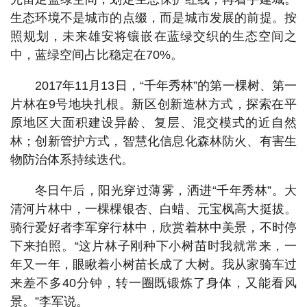
生态环境不是城市的点缀，而是城市发展的前提。按
照规划，未来雄安将镶嵌在蓝绿交织的生态空间之
中，蓝绿空间占比稳定在70%。
2017年11月13日，“千年秀林”的第一棵树、第一
片林在9号地块扎根。新区创新造林方式，探索在平
原地区大面积建设异龄、复层、混交模式的近自然
林；创新管护方式，智慧化信息化森林防火、有害生
物防治体系持续迭代。
冬日午后，阳光穿过薄雾，洒进“千年秀林”。大
清河片林中，一棵棵银杏、白蜡、元宝枫高大挺拔。
骑行爱好者李军穿行林中，欣赏着林中美景，不时停
下来拍照。“这片林子刚种下小树苗时我就常来，一
年又一年，眼瞅着小树苗长成了大树。我从家骑车过
来差不多40分钟，转一圈既锻炼了身体，又能看风
景。”李军说。