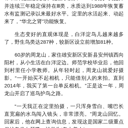
并连续三年稳定保持在Ⅲ类，水质达到1988年恢复蓄
水有监测记录以来最好水平。淀里的水活起来、动起
来了，“华北之肾”功能恢复。
生态变好的直观体现是，白洋淀鸟儿越来越多
了，野生鸟类达287种，较新区设立前增加81种。
60岁的周龙山，家住雄安新区安新县安州镇西向
阳村，从小生活在白洋淀边。师范学校毕业后，他回
到村里任小学教师。从年轻时起，周龙山就爱好摄
影。“一开始买不起相机，只能借别人的来拍。直到
2014年，我买了第一台单反相机。”正是这一年，周
龙山开启了巡鸟护鸟之路。
“一天我正在淀里拍摄，一只浑身雪白、嘴巴长
直宽扁的水鸟闯入镜头，非常漂亮。”周龙山回忆。
回家后，他在网上查询信息，发现这是国家二级重点