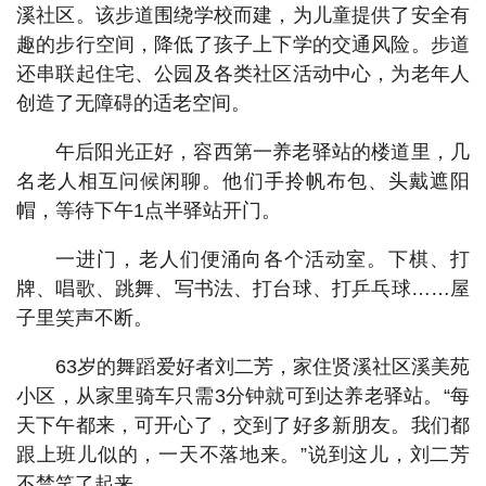
溪社区。该步道围绕学校而建，为儿童提供了安全有
趣的步行空间，降低了孩子上下学的交通风险。步道
还串联起住宅、公园及各类社区活动中心，为老年人
创造了无障碍的适老空间。
午后阳光正好，容西第一养老驿站的楼道里，几
名老人相互问候闲聊。他们手拎帆布包、头戴遮阳
帽，等待下午1点半驿站开门。
一进门，老人们便涌向各个活动室。下棋、打
牌、唱歌、跳舞、写书法、打台球、打乒乓球……屋
子里笑声不断。
63岁的舞蹈爱好者刘二芳，家住贤溪社区溪美苑
小区，从家里骑车只需3分钟就可到达养老驿站。“每
天下午都来，可开心了，交到了好多新朋友。我们都
跟上班儿似的，一天不落地来。”说到这儿，刘二芳
不禁笑了起来。