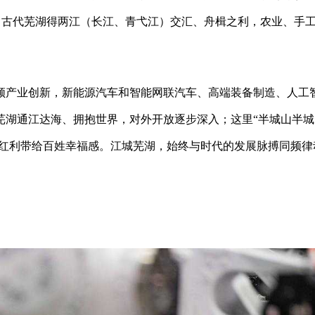
”，古代芜湖得两江（长江、青弋江）交汇、舟楫之利，农业、手
领产业创新，新能源汽车和智能网联汽车、高端装备制造、人工
芜湖通江达海、拥抱世界，对外开放逐步深入；这里“半城山半城
生红利带给百姓幸福感。江城芜湖，始终与时代的发展脉搏同频律