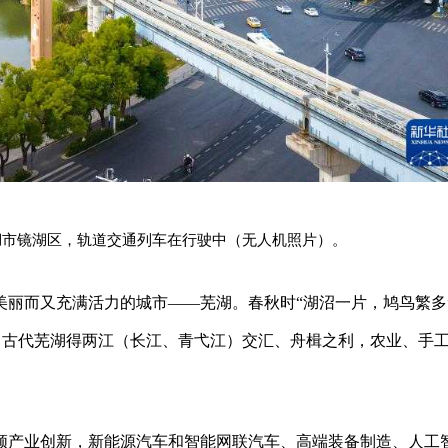
省芜湖市镜湖区，轨道交通列车在行驶中（无人机照片）。
美丽而又充满活力的城市——芜湖。春秋时“湖沼一片，鸠鸟繁多
”，古代芜湖得两江（长江、青弋江）交汇、舟楫之利，农业、手
领产业创新，新能源汽车和智能网联汽车、高端装备制造、人工