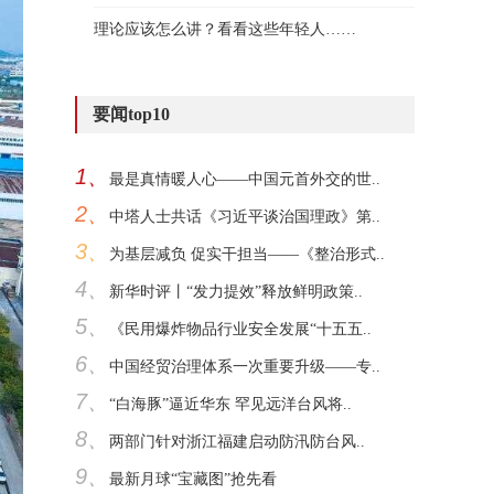
理论应该怎么讲？看看这些年轻人……
要闻top10
1、
最是真情暖人心——中国元首外交的世..
2、
中塔人士共话《习近平谈治国理政》第..
3、
为基层减负 促实干担当——《整治形式..
4、
新华时评丨“发力提效”释放鲜明政策..
5、
《民用爆炸物品行业安全发展“十五五..
6、
中国经贸治理体系一次重要升级——专..
7、
“白海豚”逼近华东 罕见远洋台风将..
8、
两部门针对浙江福建启动防汛防台风..
9、
最新月球“宝藏图”抢先看