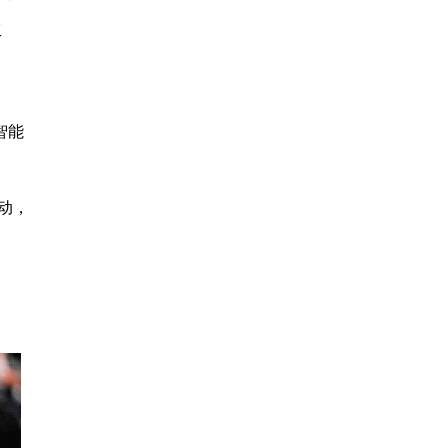
工
智能
动，