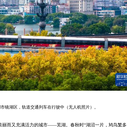
省芜湖市镜湖区，轨道交通列车在行驶中（无人机照片）。
美丽而又充满活力的城市——芜湖。春秋时“湖沼一片，鸠鸟繁多