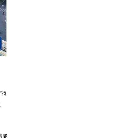
”得
工
智能