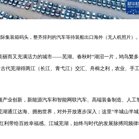
港区国际集装箱码头，整齐排列的汽车等待装船出口海外（无人机照片）
美丽而又充满活力的城市——芜湖。春秋时“湖沼一片，鸠鸟繁多
”，古代芜湖得两江（长江、青弋江）交汇、舟楫之利，农业、手
领产业创新，新能源汽车和智能网联汽车、高端装备制造、人工
芜湖通江达海、拥抱世界，对外开放逐步深入；这里“半城山半城
生红利带给百姓幸福感。江城芜湖，始终与时代的发展脉搏同频律