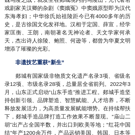
戏剧家关汉卿的杂剧《窦娥冤》中窦娥原型即为汉代
东海孝妇；中华徐氏始祖陵距今已有4000多年的历
史，是古徐国文化发祥地。汉相于定国、薛宣，经学
家匡衡、王朗，南朝著名无神论者、天文学家何承
天，杰出诗人徐陵、鲍照、何逊等，都曾为华夏文明
增添了璀璨的光彩。
非遗技艺重获“新生”
郯城有国家级非物质文化遗产名录3项、省级名
录12项、市级名录28项，总量居全省前列。2022年3
月，山东正式启动“山东手造”推进工程。郯城手造坚
持创新引领、品牌塑造、智慧赋能、人才培养，不断
释放发展活力，为高质量发展赋能增势。在持续帮扶
下，郯城手造品牌打造工作效果不断显现。“庙山二
胡”出产占全国半数，并出口到欧美等地；“红花中国
结”年产1200余万件，产品远销美国、韩国、日本等