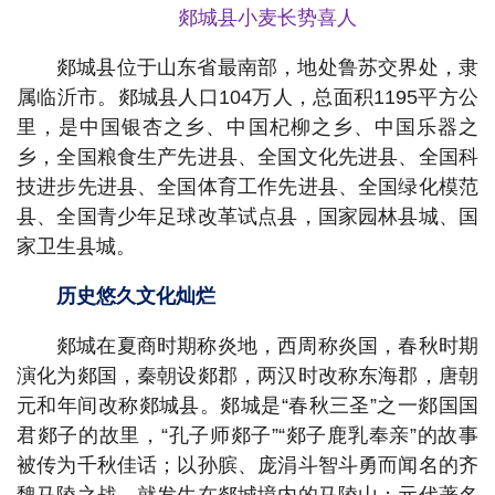
郯城县小麦长势喜人
郯城县位于山东省最南部，地处鲁苏交界处，隶
属临沂市。郯城县人口104万人，总面积1195平方公
里，是中国银杏之乡、中国杞柳之乡、中国乐器之
乡，全国粮食生产先进县、全国文化先进县、全国科
技进步先进县、全国体育工作先进县、全国绿化模范
县、全国青少年足球改革试点县，国家园林县城、国
家卫生县城。
历史悠久文化灿烂
郯城在夏商时期称炎地，西周称炎国，春秋时期
演化为郯国，秦朝设郯郡，两汉时改称东海郡，唐朝
元和年间改称郯城县。郯城是“春秋三圣”之一郯国国
君郯子的故里，“孔子师郯子”“郯子鹿乳奉亲”的故事
被传为千秋佳话；以孙膑、庞涓斗智斗勇而闻名的齐
魏马陵之战，就发生在郯城境内的马陵山；元代著名