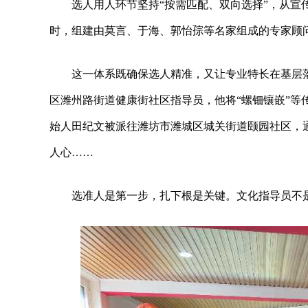
选人用人环节坚持“按需匹配、双向选择”，从
时，组建由莫言、于海、郭怡孮等名家组成的专家顾问
这一体系既确保选人精准，又让专业特长在基层
区潍州路街道健康街社区指导员，他将“螺钿镶嵌”等传
始人田纪文被派往潍坊市潍城区城关街道颐园社区，
人心……
选准人是第一步，扎下根是关键。文化指导员不是