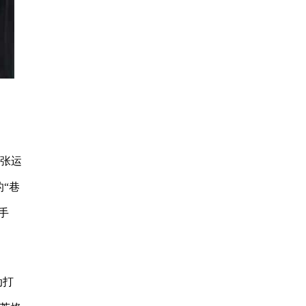
物张运
“巷
手
动打