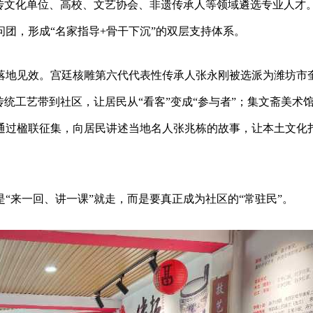
宣传文化单位、高校、文艺协会、非遗传承人等领域遴选专业人才
团，形成“名家指导+骨干下沉”的双层支持体系。
落地见效。宫廷核雕第六代代表性传承人张永刚被选派为潍坊市
统工艺带到社区，让居民从“看客”变成“参与者”；集文斋美术
通过楹联征集，向居民讲述当地名人张兆栋的故事，让本土文化
“来一回、讲一课”就走，而是要真正成为社区的“常驻民”。