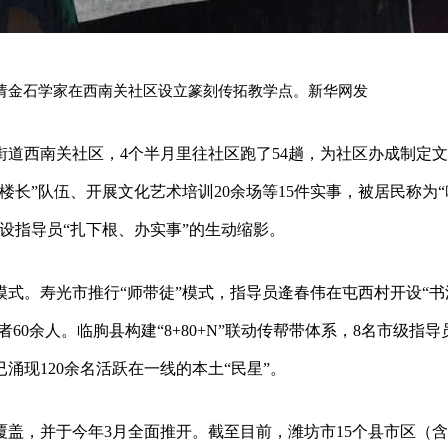
请金石学家在西南关社区设立篆刻传拓教学点。新华网发
道西南关社区，4个半月里往社区跑了54趟，为社区办成制定
楼长”队伍、开展文化艺术培训20余场等15件实事，被居民称为“
设指导员“扎下根、办实事”的生动缩影。
式。寿光市推行“师带徒”模式，指导员逄春伟在屯西村开设“书
60余人。临朐县构建“8+80+N”联动传帮带体系，8名市级指导
涌现120余名活跃在一线的本土“民星”。
盖，并于今年3月全面推开。截至目前，潍坊市15个县市区（