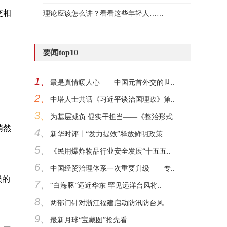
交相
理论应该怎么讲？看看这些年轻人……
要闻top10
1、
最是真情暖人心——中国元首外交的世..
2、
中塔人士共话《习近平谈治国理政》第..
3、
为基层减负 促实干担当——《整治形式..
悄然
4、
新华时评丨“发力提效”释放鲜明政策..
5、
《民用爆炸物品行业安全发展“十五五..
6、
中国经贸治理体系一次重要升级——专..
员的
7、
“白海豚”逼近华东 罕见远洋台风将..
8、
两部门针对浙江福建启动防汛防台风..
9、
最新月球“宝藏图”抢先看