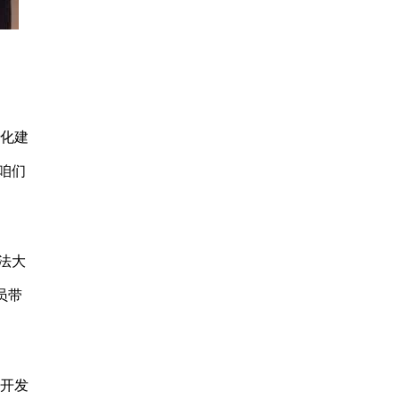
文化建
咱们
法大
员带
含开发