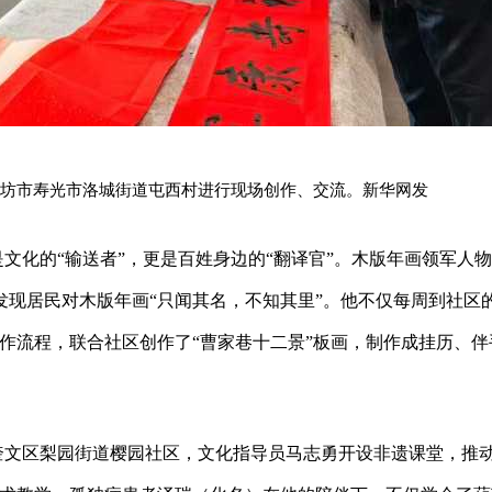
坊市寿光市洛城街道屯西村进行现场创作、交流。新华网发
是文化的“输送者”，更是百姓身边的“翻译官”。木版年画领军人
现居民对木版年画“只闻其名，不知其里”。他不仅每周到社区的
作流程，联合社区创作了“曹家巷十二景”板画，制作成挂历、伴
市奎文区梨园街道樱园社区，文化指导员马志勇开设非遗课堂，推