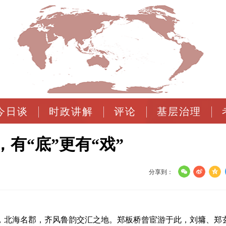
今日谈
时政讲解
评论
基层治理
有“底”更有“戏”
分享到：
州，北海名郡，齐风鲁韵交汇之地。郑板桥曾宦游于此，刘墉、郑