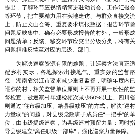
提出，了解环节应视情精简进驻动员会、工作汇报会
等环节，把主要精力用在实地走访、与群众直接交流
上，防止文山会海、重复要求填报数据；报告环节除
问题反映集中、确有必要形成报告的村外，一般形成
问题清单；反馈、移交环节应突出分级分类，将有关
问题精准反馈至对应的层级、部门。
为解决巡察资源有限的难题，让巡察方法真正适
配乡村实际，各地探索出接地气、重实效的监督路
径。湖南省洪江市要求减少重复监督，明确年度内已
巡察的村，相关监督单位原则上不再开展一般性的监
督检查，被巡察村年迎检频次减少50%以上。四川省
则通过“往市级加压、给县级减压”的方式，解决“巡村
力量弱”的问题，对县级党政班子成员任“一把手”的单
位，由市级提级巡察，为县级巡村预留力量；同时指
导县级建立“离任职级干部库”，强化巡察力量保障。