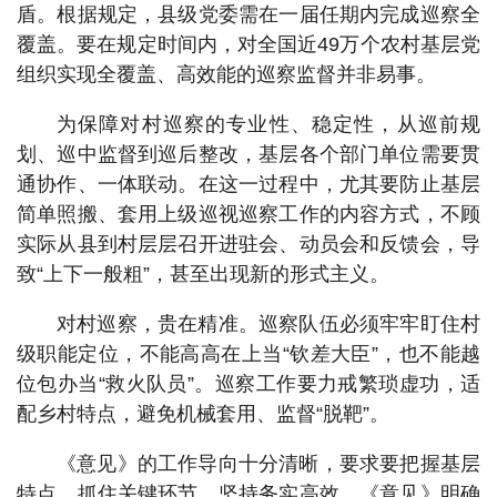
盾。根据规定，县级党委需在一届任期内完成巡察全
覆盖。要在规定时间内，对全国近49万个农村基层党
组织实现全覆盖、高效能的巡察监督并非易事。
为保障对村巡察的专业性、稳定性，从巡前规
划、巡中监督到巡后整改，基层各个部门单位需要贯
通协作、一体联动。在这一过程中，尤其要防止基层
简单照搬、套用上级巡视巡察工作的内容方式，不顾
实际从县到村层层召开进驻会、动员会和反馈会，导
致“上下一般粗”，甚至出现新的形式主义。
对村巡察，贵在精准。巡察队伍必须牢牢盯住村
级职能定位，不能高高在上当“钦差大臣”，也不能越
位包办当“救火队员”。巡察工作要力戒繁琐虚功，适
配乡村特点，避免机械套用、监督“脱靶”。
《意见》的工作导向十分清晰，要求要把握基层
特点、抓住关键环节、坚持务实高效。《意见》明确