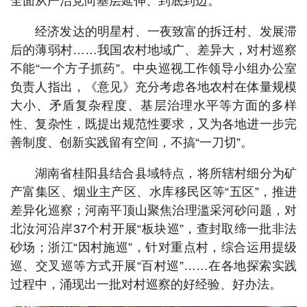
全面从严治党向基层延伸、到底到边。
经济发达的明星村、一夜致富的拆迁村、发展滞
后的薄弱村……我国农村地域广、差异大，对村巡察
不能“一个方子抓药”。中央巡视工作领导小组办公室
负责人指出，《意见》充分考虑各地农村在体量规模
大小、矛盾复杂程度、基层治理水平等方面的多样
性、复杂性，既提出规范性要求，又为各地进一步完
善制度、创新实践留有空间，不搞“一刀切”。
湖南省桂阳县结合县域特点，将所辖村细分为矿
产富集区、烟业主产区、水库移民区等“五区”，推进
差异化巡察；河南平顶山聚焦治理滥采河砂问题，对
北汝河沿岸37个村开展“板块巡”，查封取缔一批非法
砂场；浙江“因村施巡”，针对重点村，综合运用提级
巡、交叉巡等方式开展“百村巡”……在各地探索实践
过程中，涌现出一批对村巡察的好经验、好办法。