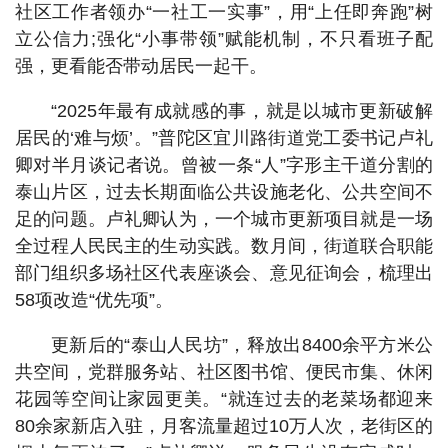
社区工作者领办“一社工一实事”，用“上任即奔跑”树
立公信力;强化“小事带领”赋能机制，不只看班子配
强，更看能否带动居民一起干。
“2025年最有成就感的事，就是以城市更新破解
居民的‘难与烦’。”普陀区宜川路街道党工委书记卢礼
卿对半月谈记者说。曾被一条“人”字形主干道分割的
泰山片区，过去长期面临公共设施老化、公共空间不
足的问题。卢礼卿认为，一个城市更新项目就是一场
全过程人民民主的生动实践。数月间，街道联合职能
部门组织多场社区代表座谈会、意见征询会，梳理出
58项改造“优先项”。
更新后的“泰山人民坊”，释放出8400余平方米公
共空间，党群服务站、社区图书馆、便民市集、休闲
花园等空间让家园更美。“就连过去的老菜场都迎来
80余家新店入驻，月客流量超过10万人次，老街区的