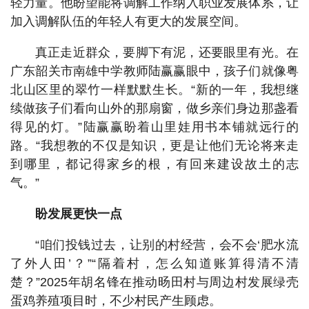
轻力量。他盼望能将调解工作纳入职业发展体系，让
加入调解队伍的年轻人有更大的发展空间。
真正走近群众，要脚下有泥，还要眼里有光。在
广东韶关市南雄中学教师陆赢赢眼中，孩子们就像粤
北山区里的翠竹一样默默生长。“新的一年，我想继
续做孩子们看向山外的那扇窗，做乡亲们身边那盏看
得见的灯。”陆赢赢盼着山里娃用书本铺就远行的
路。“我想教的不仅是知识，更是让他们无论将来走
到哪里，都记得家乡的根，有回来建设故土的志
气。”
盼发展更快一点
“咱们投钱过去，让别的村经营，会不会‘肥水流
了外人田’？”“隔着村，怎么知道账算得清不清
楚？”2025年胡名锋在推动旸田村与周边村发展绿壳
蛋鸡养殖项目时，不少村民产生顾虑。