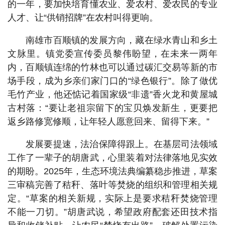
的一年，要加快培育懂农业、爱农村、爱农民的专业
人才、让“供销招牌”在农村叫得更响。
南雄市百顺镇的发展方向，藏在绿水青山和乡土
文脉里。镇党委宣传委员黎伟盼望，在未来一两年
内，百顺镇连绵的竹林也可以通过碳汇交易等新的市
场手段，成为乡亲们家门口的“绿色银行”。除了做优
毛竹产业，他还惦记着国家级“非遗”香火龙和黄屋城
古村落：“要让老祖宗留下的宝贝焕发新生，更要把
返乡路修宽修顺，让年轻人愿意回来、留得下来。”
发展要提速，法治保障得跟上。在基层司法领域
工作了一辈子的胡唐武，心里装着对法律落地见实效
的期盼。2025年，生态环境法典编纂稳步推进，草案
三审稿完善了秸秆、落叶等焚烧的组织和管理相关规
定。“草案的相关新规，实际上是要求秸秆焚烧管理
不能一刀切。”胡唐武说，希望政府配套还田技术指