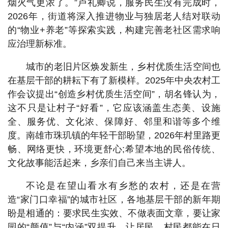
烟火气更浓了。”卢礼卿说，服务民生没有完成时，
2026年，街道将深入推进物业与独居老人结对联动
的“物业+养老”等探索实践，构建完善老社区需求响
应治理新标准。
城市的老旧片区焕发新生，乡村优质生活空间也
在基层干部的耕耘下有了新模样。2025年中央农村工
作会议提出“创造乡村优质生活空间”，胡名锋认为，
这不只是让村子“好看”，它应该涵盖生态美、设施
全、服务优、文化浓、保障好、邻里和谐等多个维
度。南雄市珠玑镇的年轻干部盼望，2026年村里路更
畅、网络更快，环境更舒心;希望本地的民俗传统、
文化故事能活起来，乡亲们自己来当主讲人。
不论是在望山看水有乡愁的农村，还是在营
造“家门口幸福”的城市社区，各地基层干部的新年期
盼是相通的：要求民生实效、不做表面文章，要让家
园的“颜值”与“内涵”双提升，让居民、村民都能在日