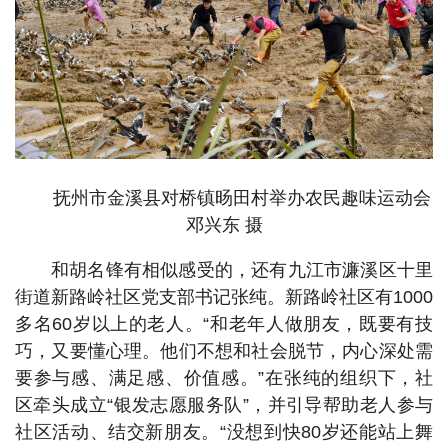
抚州市金溪县对桥镇旸田村举办农民趣味运动会
邓兴东 摄
和胡名锋有相似感受的，还有九江市濂溪区十里
街道新路岭社区党支部书记张纯。新路岭社区有1000
多名60岁以上的老人。“和老年人做朋友，既要有技
巧，又要懂心理。他们不想和社会脱节，内心深处需
要参与感、满足感、价值感。”在张纯的组织下，社
区牵头成立“银发志愿服务队”，并引导帮助老人参与
社区活动、结交新朋友。“没想到快80岁还能站上舞