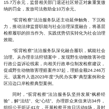
15.7万余元，监督相关部门退还社区矫正对象重复缴
纳的罚金，发放司法救助金10万余元。
“驼背检察”法治服务队还主动延伸触角、下沉检
力，推动法律监督职能与社会治理深度融合，将基层
检察履职的担当作为、实践优势切实转化为社会治理
效能。
“驼背检察”法治服务队深化融合履职，赋能社会
治理。从办理非法狩猎案中，发现野生动物致害补偿
行政公益诉讼线索，向相关行政单位制发检察建议，
促成野生动物致害理赔案件37起，理赔金额24.246万
元。该案件入选2023年度“为民办实事”典型案例和全
区沿边口岸检察典型案例。
同时，“驼背检察”法治服务队坚持发展“枫桥经
验”，解“法结”、化“心结”。办理群众来信来访34件，
组织公开听证41次，开展检察开放日活动9场，及时