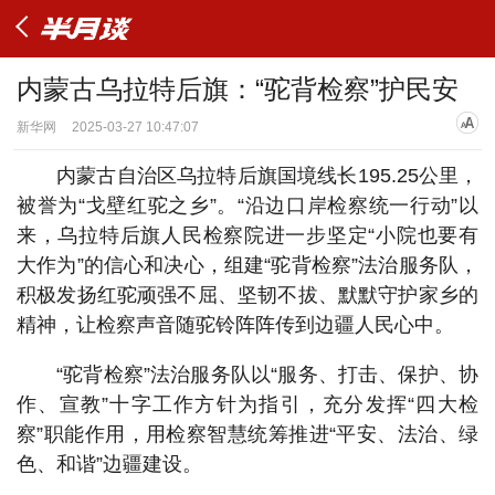
内蒙古乌拉特后旗：“驼背检察”护民安
新华网
2025-03-27 10:47:07
内蒙古自治区乌拉特后旗国境线长195.25公里，
被誉为“戈壁红驼之乡”。“沿边口岸检察统一行动”以
来，乌拉特后旗人民检察院进一步坚定“小院也要有
大作为”的信心和决心，组建“驼背检察”法治服务队，
积极发扬红驼顽强不屈、坚韧不拔、默默守护家乡的
精神，让检察声音随驼铃阵阵传到边疆人民心中。
“驼背检察”法治服务队以“服务、打击、保护、协
作、宣教”十字工作方针为指引，充分发挥“四大检
察”职能作用，用检察智慧统筹推进“平安、法治、绿
色、和谐”边疆建设。