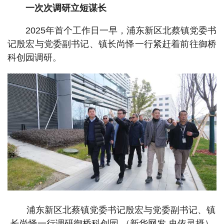
一次次调研立短谋长
2025年首个工作日一早，浦东新区北蔡镇党委书
记殷宏与党委副书记、镇长尚怿一行紧赶着前往御桥
科创园调研。
浦东新区北蔡镇党委书记殷宏与党委副书记、镇
长尚怿一行调研御桥科创园 （新华网发 史依灵摄）