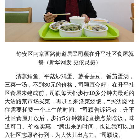
静安区南京西路街道居民司颖在升平社区食屋就
餐（新华网发 史依灵摄）
清蒸鲳鱼、平菇炒鸡蛋、葱香蚕豆、番茄蛋汤，
三菜一汤，不到30元的价格，司颖直夸好。在升平社
区食屋未建成前，司颖每天都步行10多分钟去最近的
大沽路菜市场买菜，再赶回来洗菜烧饭，“‘买汰烧’往
往需要耗费一个上午的时间。”司颖告诉记者，升平
社区食屋开放后，步行5分钟就能直接点菜吃饭，味
道可口、价格实惠。“腾出来的时间，也让我可以加
入社区志愿者行列，为大伙儿出点力。”司颖说。