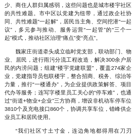
少、商住人群归属感弱，这些问题也是城市楼宇社区
的共性难题。市中区以党建为纽带，通过政企社协
同、共性难题“一起解”，居民当主角、空间挖潜“一起
议”，多元参与推动、服务运营“一起管”的“三个一
起”模式，推动社区治理“痛点”变“亮点”。
魏家庄街道牵头成立临时党支部，联动部门、物
业、居民，进行雨污分流工程改造，解决300余户居
民的内涝问题；组建“楼宇党建联盟”，覆盖274家企
业，党建指导员包联楼宇，整合招商、税务、综治等
力量，推行“一楼通办”，为企业提供政策解答、项目
代办等服务；连写字楼里员工关心的“停车难”，也通
过“街道+物业+企业”三方协商，增设非机动车停车位
3810个及充电接口860个，协调共享车位，错峰供企
业员工和居民使用。
“我们社区寸土寸金，连边角地都得用在刀刃