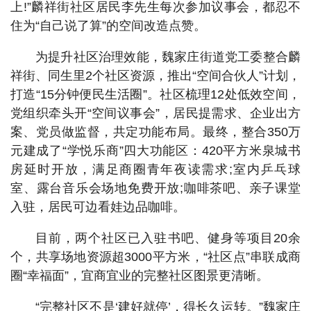
上!”麟祥街社区居民李先生每次参加议事会，都忍不
住为“自己说了算”的空间改造点赞。
为提升社区治理效能，魏家庄街道党工委整合麟
祥街、同生里2个社区资源，推出“空间合伙人”计划，
打造“15分钟便民生活圈”。社区梳理12处低效空间，
党组织牵头开“空间议事会”，居民提需求、企业出方
案、党员做监督，共定功能布局。最终，整合350万
元建成了“学悦乐商”四大功能区：420平方米泉城书
房延时开放，满足商圈青年夜读需求;室内乒乓球
室、露台音乐会场地免费开放;咖啡茶吧、亲子课堂
入驻，居民可边看娃边品咖啡。
目前，两个社区已入驻书吧、健身等项目20余
个，共享场地资源超3000平方米，“社区点”串联成商
圈“幸福面”，宜商宜业的完整社区图景更清晰。
“完整社区不是‘建好就停’，得长久运转。”魏家庄