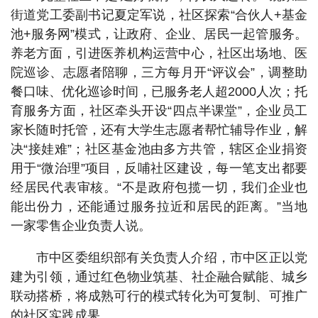
街道党工委副书记夏定军说，社区探索“合伙人+基金
池+服务网”模式，让政府、企业、居民一起管服务。
养老方面，引进医养机构运营中心，社区出场地、医
院巡诊、志愿者陪聊，三方每月开“评议会”，调整助
餐口味、优化巡诊时间，已服务老人超2000人次；托
育服务方面，社区牵头开设“四点半课堂”，企业员工
家长随时托管，还有大学生志愿者帮忙辅导作业，解
决“接娃难”；社区基金池由多方共管，辖区企业捐资
用于“微治理”项目，反哺社区建设，每一笔支出都要
经居民代表审核。“不是政府包揽一切，我们企业也
能出份力，还能通过服务拉近和居民的距离。”当地
一家零售企业负责人说。
市中区委组织部有关负责人介绍，市中区正以党
建为引领，通过红色物业筑基、社企融合赋能、城乡
联动搭桥，将成熟可行的模式转化为可复制、可推广
的社区实践成果。