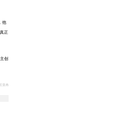
，他
真正
》主创
王亚冉