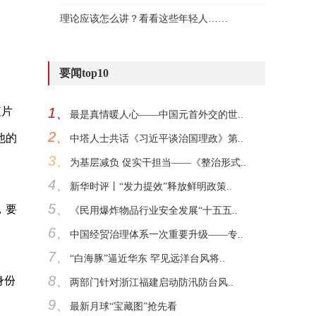
理论应该怎么讲？看看这些年轻人……
要闻top10
短片
1、
最是真情暖人心——中国元首外交的世..
2、
他的
中塔人士共话《习近平谈治国理政》第..
3、
为基层减负 促实干担当——《整治形式..
4、
新华时评丨“发力提效”释放鲜明政策..
5、
，要
《民用爆炸物品行业安全发展“十五五..
6、
中国经贸治理体系一次重要升级——专..
7、
“白海豚”逼近华东 罕见远洋台风将..
8、
身份
两部门针对浙江福建启动防汛防台风..
9、
最新月球“宝藏图”抢先看