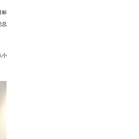
目标
党总
从小