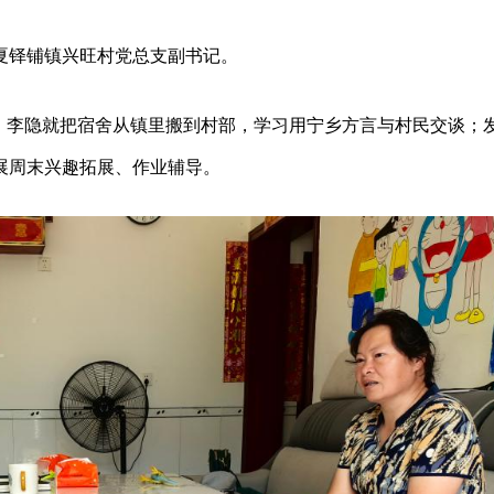
夏铎铺镇兴旺村党总支副书记。
月，李隐就把宿舍从镇里搬到村部，学习用宁乡方言与村民交谈；
展周末兴趣拓展、作业辅导。