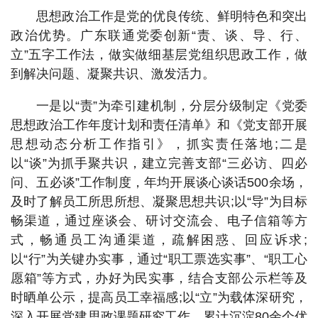
思想政治工作是党的优良传统、鲜明特色和突出
政治优势。广东联通党委创新“责、谈、导、行、
立”五字工作法，做实做细基层党组织思政工作，做
到解决问题、凝聚共识、激发活力。
一是以“责”为牵引建机制，分层分级制定《党委
思想政治工作年度计划和责任清单》和《党支部开展
思想动态分析工作指引》，抓实责任落地;二是
以“谈”为抓手聚共识，建立完善支部“三必访、四必
问、五必谈”工作制度，年均开展谈心谈话500余场，
及时了解员工所思所想、凝聚思想共识;以“导”为目标
畅渠道，通过座谈会、研讨交流会、电子信箱等方
式，畅通员工沟通渠道，疏解困惑、回应诉求;
以“行”为关键办实事，通过“职工票选实事”、“职工心
愿箱”等方式，办好为民实事，结合支部公示栏等及
时晒单公示，提高员工幸福感;以“立”为载体深研究，
深入开展党建思政课题研究工作，累计沉淀80余个优