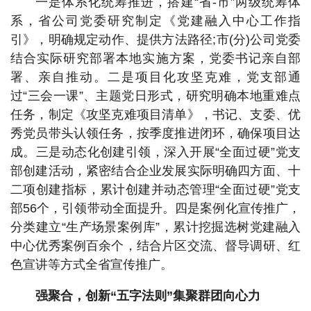
一是体系化统筹推进，搭建“省-市”两级统筹体
系，省公司党委研究制定《党建融入中心工作指
引》，明确规定动作、提供方法路径;市(分)公司党委
结合实际研究部署本地实施方案，党委书记亲自部
署、亲自推动。二是项目化攻坚克难，党支部通
过“三会一课”、主题党日形式，研究明确本地重难点
任务，制定《攻坚克难项目清单》，书记、支委、优
秀党员带头认领任务，按季度推进闭环，确保项目达
成。三是动态化创建引领，深入开展“全面过硬”党支
部创建活动，紧密结合企业发展实际明确四方面、十
二项创建指标，累计创建并动态管理“全面过硬”党支
部56个，引领带动全面提升。四是案例化宣传推广，
分类建立“生产场景案例库”，累计挖掘选树党建融入
中心优秀案例百余个，结合片区交流、督导调研、红
色宣讲等方式全省宣传推广。
强聚合，创新“五字法则”集聚群团向心力