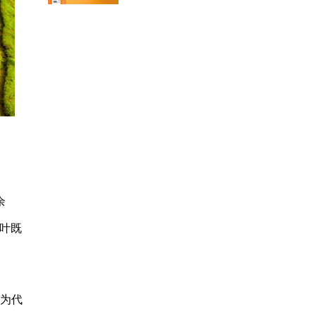
余
茶叶既
盟为代