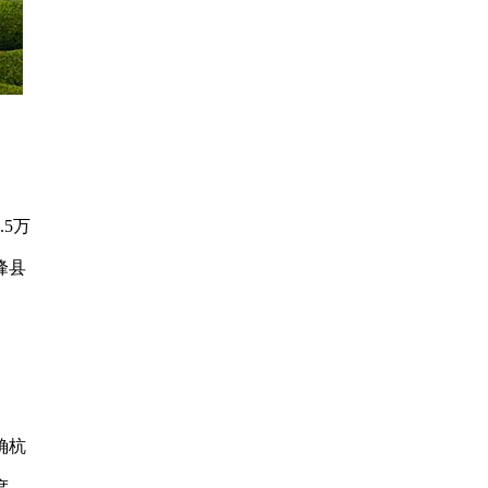
5万
峰县
确杭
度，