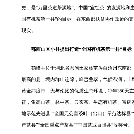
史，是“万里茶道茶源地”、中国“宜红茶”的发源地和主
国有机茶第一县”的目标。在东西部扶贫协作政策的
现实。
鄂西山区小县提出打造“全国有机茶第一县”目标
鹤峰县位于湖北省恩施土家族苗族自治州东南部，
最高的县，境内群山连绵，峰峦叠翠，气候温润，土壤
黄金纬度带。无与伦比的优质生态环境，每年350天
征，集高山茶、林中茶、云雾茶、生态有机茶、富硒茶
地示范先进县”“全国无公害茶叶（出口）示范达标县”
产茶县”“全国重点产茶县”“中国茶业百强县”等称号。