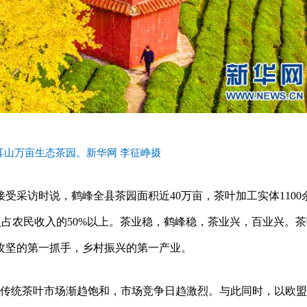
耳山万亩生态茶园。新华网 李征峥摄
受采访时说，鹤峰全县茶园面积近40万亩，茶叶加工实体1100
入占农民收入的50%以上。茶业稳，鹤峰稳，茶业兴，百业兴。
攻坚的第一抓手，乡村振兴的第一产业。
万吨，传统茶叶市场渐趋饱和，市场竞争日趋激烈。与此同时，以欧