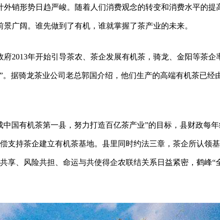
叶外销形势日趋严峻。随着人们消费观念的转变和消费水平的提
前景广阔。谁先做到了有机，谁就掌握了茶产业的未来。
府2013年开始引导茶农、茶企发展有机茶，骑龙、金阳等茶企
”。据骑龙茶业公司老总郭国介绍，他们生产的高端有机茶已经由
建成中国有机茶第一县，努力打造百亿茶产业”的目标，县财政每
，无偿支持茶企建立有机茶基地。县里同时约法三章，茶企所认领
益共享、风险共担、命运与共使得企农联结关系日益紧密，鹤峰“