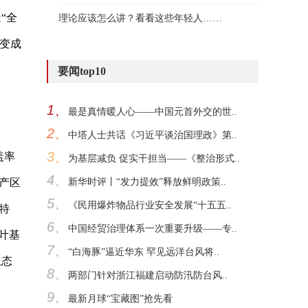
“全
理论应该怎么讲？看看这些年轻人……
变成
要闻top10
1、
最是真情暖人心——中国元首外交的世..
2、
中塔人士共话《习近平谈治国理政》第..
3、
盖率
为基层减负 促实干担当——《整治形式..
4、
产区
新华时评丨“发力提效”释放鲜明政策..
5、
《民用爆炸物品行业安全发展“十五五..
特
6、
中国经贸治理体系一次重要升级——专..
叶基
7、
“白海豚”逼近华东 罕见远洋台风将..
生态
8、
两部门针对浙江福建启动防汛防台风..
9、
最新月球“宝藏图”抢先看