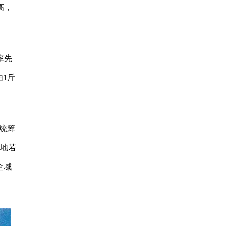
高，
率先
1斤
年统筹
基地若
全域