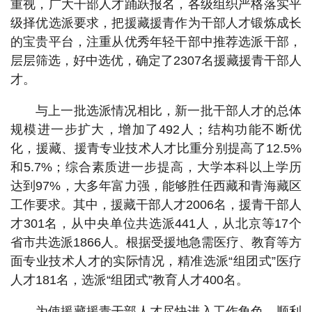
重视，广大干部人才踊跃报名，各级组织严格落实平
级择优选派要求，把援藏援青作为干部人才锻炼成长
的宝贵平台，注重从优秀年轻干部中推荐选派干部，
层层筛选，好中选优，确定了2307名援藏援青干部人
才。
与上一批选派情况相比，新一批干部人才的总体
规模进一步扩大，增加了492人；结构功能不断优
化，援藏、援青专业技术人才比重分别提高了12.5%
和5.7%；综合素质进一步提高，大学本科以上学历
达到97%，大多年富力强，能够胜任西藏和青海藏区
工作要求。其中，援藏干部人才2006名，援青干部人
才301名，从中央单位共选派441人，从北京等17个
省市共选派1866人。根据受援地急需医疗、教育等方
面专业技术人才的实际情况，精准选派“组团式”医疗
人才181名，选派“组团式”教育人才400名。
为使援藏援青干部人才尽快进入工作角色、顺利