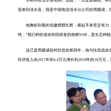
车刚停在涟水县电商产业园，一位皮肤黝黑、神
迎来到涟水县，我是中国电信涟水分公司的周腊成，现
他胸前别着的党徽熠熠生辉，握起手来坚定有力
绝，“我们种的省农科院研发的南粳9108，是生态种
这已是周腊成驻村扶贫的第四年，他与扶贫战友
经济收入由2017年的4.4万元增长到2018年的18