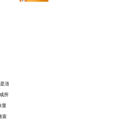
别是涟
成所
除显
致富