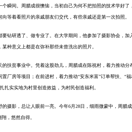
一个瞬间。周腊成很懊恼，当初自己为何不把拍照的技术学好了
何向等着看照片的亲戚朋友们交代，有些亲戚还是第一次拍照。
都要钻研透了、做专业了。在大学期间，他参加了摄影协会，加
，某种意义上都是在弥补那些未曾洗出的照片。
天的扶贫事业中。凭着这股劲儿，周腊成在陈祝村，着力推动分
置厂房等项目；在前进村，着力推动“安东米富”订单帮扶、“福
，扎扎实实地为村里创造效益，为村民创造福利。
的摄影，总让人眼前一亮。今年6月28日，细雨微蒙中，周腊
翱翔，悠然自得。