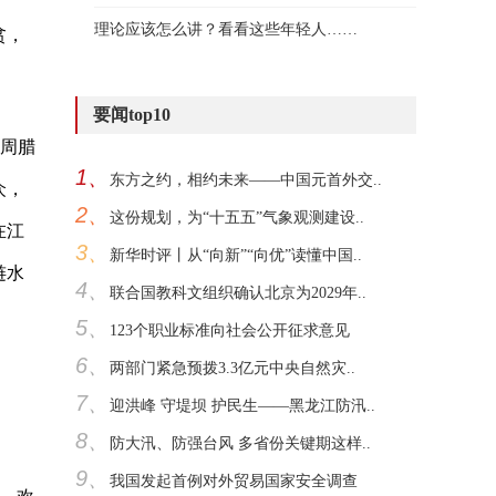
理论应该怎么讲？看看这些年轻人……
贫，
要闻top10
，周腊
1、
东方之约，相约未来——中国元首外交..
众，
2、
这份规划，为“十五五”气象观测建设..
在江
3、
新华时评丨从“向新”“向优”读懂中国..
涟水
4、
联合国教科文组织确认北京为2029年..
5、
123个职业标准向社会公开征求意见
6、
两部门紧急预拨3.3亿元中央自然灾..
7、
迎洪峰 守堤坝 护民生——黑龙江防汛..
8、
防大汛、防强台风 多省份关键期这样..
9、
我国发起首例对外贸易国家安全调查