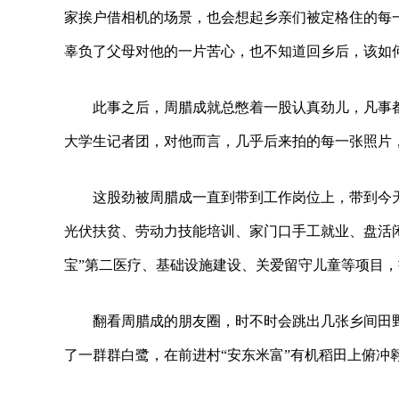
家挨户借相机的场景，也会想起乡亲们被定格住的每
辜负了父母对他的一片苦心，也不知道回乡后，该如
此事之后，周腊成就总憋着一股认真劲儿，凡事
大学生记者团，对他而言，几乎后来拍的每一张照片
这股劲被周腊成一直到带到工作岗位上，带到今
光伏扶贫、劳动力技能培训、家门口手工就业、盘活闲
宝”第二医疗、基础设施建设、关爱留守儿童等项目
翻看周腊成的朋友圈，时不时会跳出几张乡间田野
了一群群白鹭，在前进村“安东米富”有机稻田上俯冲