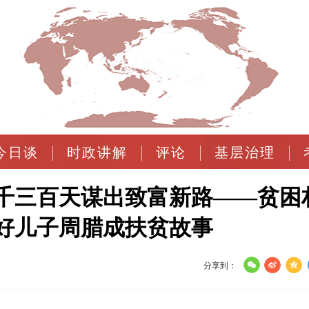
今日谈
时政讲解
评论
基层治理
一千三百天谋出致富新路——贫困
好儿子周腊成扶贫故事
分享到：